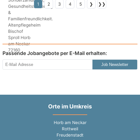
1
2
3
4
5
❯
❯❯
Passende Jobangebote per E-Mail erhalten:
Job Newsletter
Orte im Umkreis
Horb am Neckar
Rottweil
Freudenstadt