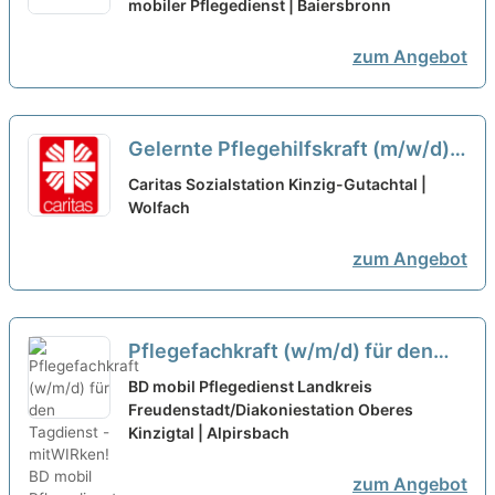
Teilzeit für eine Einzelbetreuung -
mobiler Pflegedienst | Baiersbronn
Hier wird Ihre Arbeit geschätzt!
neu
zum Angebot
Gelernte Pflegehilfskraft (m/w/d)
im Spätdienst in Teilzeit (bis zu
Caritas Sozialstation Kinzig-Gutachtal |
60%) - Dein neuer Arbeitsplatz in
Wolfach
einem Team, auf das Du zählen
zum Angebot
kannst!
neu
Pflegefachkraft (w/m/d) für den
Tagdienst - mitWIRken!
neu
BD mobil Pflegedienst Landkreis
Freudenstadt/Diakoniestation Oberes
Kinzigtal | Alpirsbach
zum Angebot