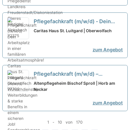
Pflegefachkraft (m/w/d) - Dein
Arbeitsplatz in einer familiären
Caritas Haus St. Luitgard | Oberwolfach
Arbeitsatmosphäre!
neu
zum Angebot
Pflegefachkraft (m/w/d) –
Wunschdienste, Weiterbildungen &
Altenpflegeheim Bischof Sproll | Horb am
starke Benefits in einem sicheren
Neckar
Job! Sonderzahlungen,
zum Angebot
Gesundheitsförderung &
Familienfreundlichkeit.
neu
1 - 10 von 170