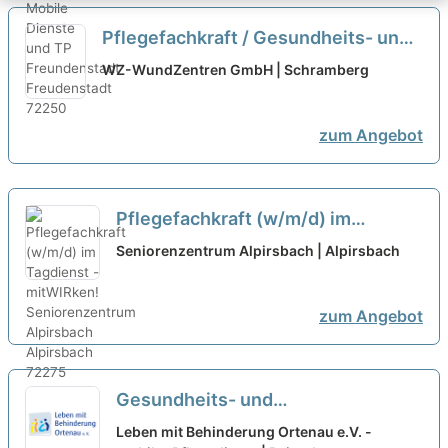
Pflegefachkraft / Gesundheits- und
Krankenpfleger (m/w/d) -
WZ-WundZentren GmbH | Schramberg
Wundmanagement
neu
zum Angebot
Pflegefachkraft (w/m/d) im
Tagdienst - mitWIRken!
neu
Seniorenzentrum Alpirsbach | Alpirsbach
zum Angebot
Gesundheits- und
Krankenpfleger:in (w/m/d) in
Leben mit Behinderung Ortenau e.V. -