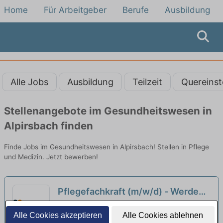
Home
Für Arbeitgeber
Berufe
Ausbildung
Alle Jobs
Ausbildung
Teilzeit
Quereinst
Stellenangebote im Gesundheitswesen in
Alpirsbach finden
Finde Jobs im Gesundheitswesen in Alpirsbach! Stellen in Pflege
und Medizin. Jetzt bewerben!
Pflegefachkraft (m/w/d) - Werde
Teil unseres Teams!
neu
Angelika-Wössner-Stift, curage Betriebs
Alle Cookies akzeptieren
Alle Cookies ablehnen
GmbH und Co.KG Sulz | Sulz am Neckar