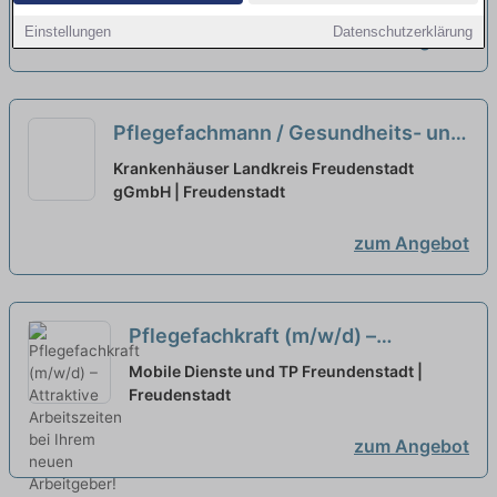
Einstellungen
Datenschutzerklärung
zum Angebot
Pflegefachmann / Gesundheits- und
Krankenpfleger (m/w/d) Chest-Pain-
Krankenhäuser Landkreis Freudenstadt
Unit
gGmbH | Freudenstadt
neu
zum Angebot
Pflegefachkraft (m/w/d) –
Attraktive Arbeitszeiten bei Ihrem
Mobile Dienste und TP Freundenstadt |
neuen Arbeitgeber!
Freudenstadt
neu
zum Angebot