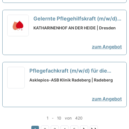
Gelernte Pflegehilfskraft (m/w/d) -
Dein Arbeitsplatz in einer
KATHARINENHOF AN DER HEIDE | Dresden
familiären Arbeitsatmosphäre!
neu
zum Angebot
Pflegefachkraft (m/w/d) für die
Sprechstunde/Voraufnahme - Teil
Asklepios-ASB Klinik Radeberg | Radeberg
eines starken Teams werden!
neu
zum Angebot
1 - 10 von 420