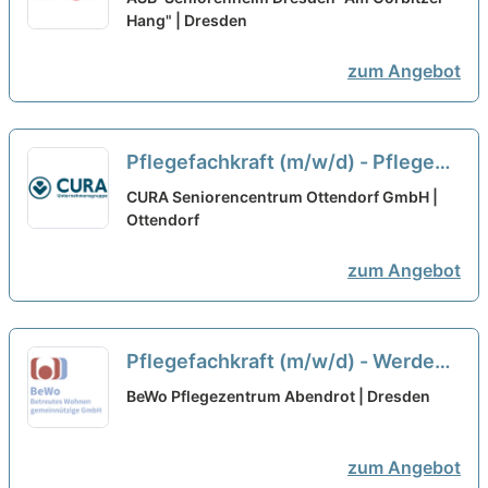
unseres Teams!
Hang" | Dresden
neu
zum Angebot
Pflegefachkraft (m/w/d) - Pflegen,
weil es Freude macht!
neu
CURA Seniorencentrum Ottendorf GmbH |
Ottendorf
zum Angebot
Pflegefachkraft (m/w/d) - Werde
Teil unseres Teams!
neu
BeWo Pflegezentrum Abendrot | Dresden
zum Angebot