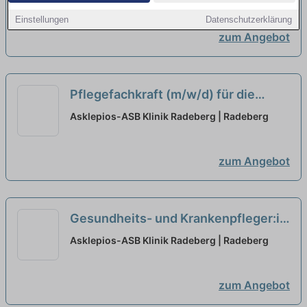
Quantität bei der Pflege!
neu
Einstellungen
Datenschutzerklärung
zum Angebot
Pflegefachkraft (m/w/d) für die
Aktivierend-Therapeutische Pflege
Asklepios-ASB Klinik Radeberg | Radeberg
für die Geriatrie - Teil eines starken
Teams werden!
neu
zum Angebot
Gesundheits- und Krankenpfleger:in
(m/w/d) Notfallambulanz - Teil eines
Asklepios-ASB Klinik Radeberg | Radeberg
starken Teams werden!
neu
zum Angebot