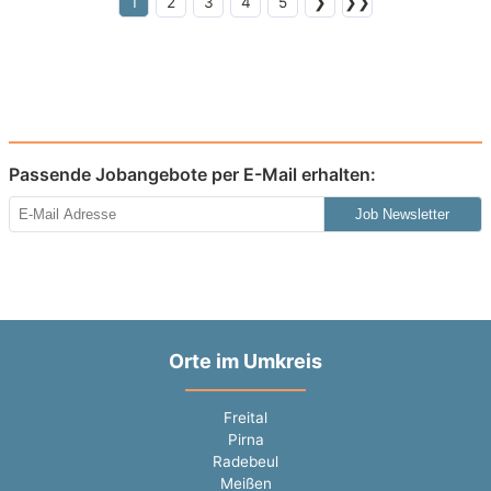
1
2
3
4
5
❯
❯❯
Passende Jobangebote per E-Mail erhalten:
Job Newsletter
Orte im Umkreis
Freital
Pirna
Radebeul
Meißen