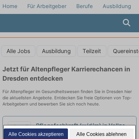
Home
Für Arbeitgeber
Berufe
Ausbildung
Alle Jobs
Ausbildung
Teilzeit
Quereinst
Jetzt für Altenpfleger Karrierechancen in
Dresden entdecken
Für Altenpfleger im Gesundheitswesen finden Sie in Dresden hier
die aktuellsten Angebote. Entdecken Sie freie Optionen von Top-
Arbeitgebern und bewerben Sie sich noch heute.
Pflegefachkraft (w/d/m) in Vollzeit
- Wir achten auf Qualität und nicht
Alle Cookies akzeptieren
Alle Cookies ablehnen
Kurzzeitpflegeheim Loschwitz | Dresden