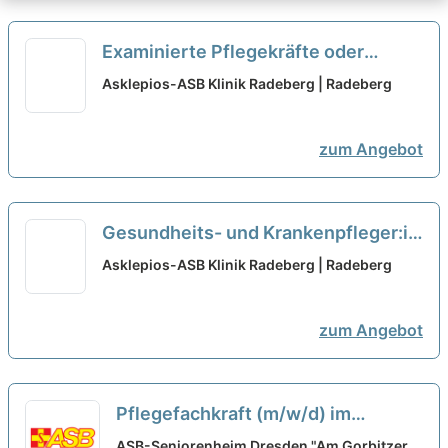
Examinierte Pflegekräfte oder
Altenpfleger:in (m/w/d)
Asklepios-ASB Klinik Radeberg | Radeberg
Geriatrie/Akutgeriatrie - Teil eines
starken Teams werden!
neu
zum Angebot
Gesundheits- und Krankenpfleger:in
(m/w/d) im Funktionsbereich - Teil
Asklepios-ASB Klinik Radeberg | Radeberg
eines starken Teams werden!
neu
zum Angebot
Pflegefachkraft (m/w/d) im
ambulanten Dienst - Werde Teil
ASB-Seniorenheim Dresden "Am Gorbitzer