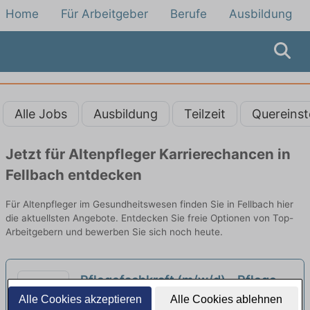
Home
Für Arbeitgeber
Berufe
Ausbildung
Alle Jobs
Ausbildung
Teilzeit
Quereinst
Jetzt für Altenpfleger Karrierechancen in
Fellbach entdecken
Für Altenpfleger im Gesundheitswesen finden Sie in Fellbach hier
die aktuellsten Angebote. Entdecken Sie freie Optionen von Top-
Arbeitgebern und bewerben Sie sich noch heute.
Pflegefachkraft (m/w/d) – Pflege
von besonderer Güte!
Alle Cookies akzeptieren
Alle Cookies ablehnen
neu
Pflegewohnhaus Wittumhof | Ludwigsburg