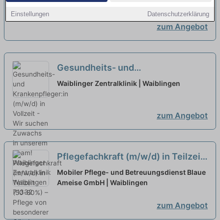
Einstellungen
Datenschutzerklärung
zum Angebot
Gesundheits- und
Krankenpfleger:in (m/w/d) in
Waiblinger Zentralklinik | Waiblingen
Vollzeit - Wir suchen Zuwachs in
unserem Team!
neu
zum Angebot
Pflegefachkraft (m/w/d) in Teilzeit
(50-80%) – Pflege von besonderer
Mobiler Pflege- und Betreuungsdienst Blaue
Güte!
Ameise GmbH | Waiblingen
neu
zum Angebot