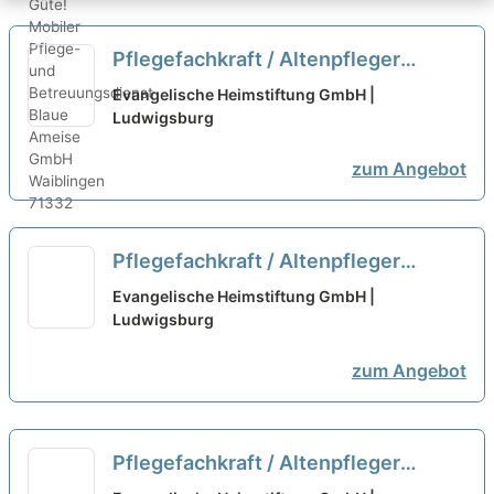
Pflegefachkraft / Altenpfleger
Praxisanleitung (m/w/d)
neu
Evangelische Heimstiftung GmbH |
Ludwigsburg
zum Angebot
Pflegefachkraft / Altenpfleger
Praxisanleitung (m/w/d)
neu
Evangelische Heimstiftung GmbH |
Ludwigsburg
zum Angebot
Pflegefachkraft / Altenpfleger
(m/w/d)
neu