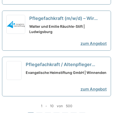
Pflegefachkraft (m/w/d) – Wir
haben den passenden Job für Sie!
Walter und Emilie Räuchle-Stift |
Ludwigsburg
neu
zum Angebot
Pflegefachkraft / Altenpfleger
(m/w/d)
neu
Evangelische Heimstiftung GmbH | Winnenden
zum Angebot
1 - 10 von 500