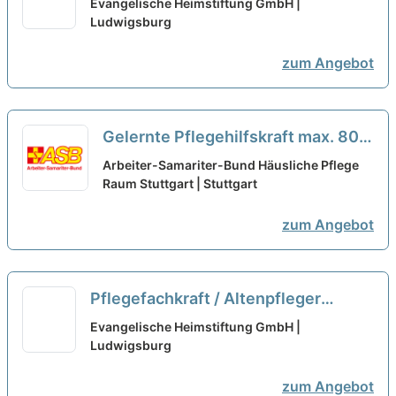
Evangelische Heimstiftung GmbH |
Ludwigsburg
zum Angebot
Gelernte Pflegehilfskraft max. 80%
(w/m/d) - Hier gehören Sie hin!
neu
Arbeiter-Samariter-Bund Häusliche Pflege
Raum Stuttgart | Stuttgart
zum Angebot
Pflegefachkraft / Altenpfleger
(m/w/d)
neu
Evangelische Heimstiftung GmbH |
Ludwigsburg
zum Angebot