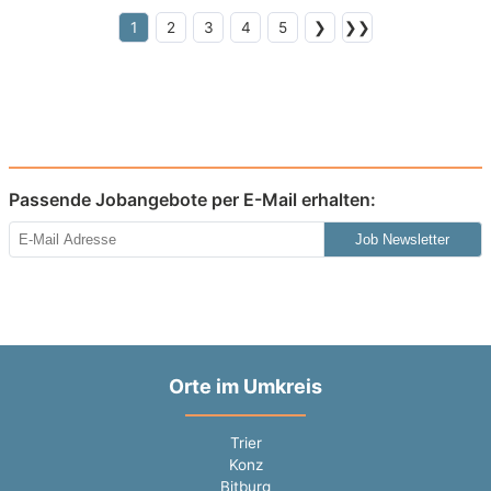
1
2
3
4
5
❯
❯❯
Passende Jobangebote per E-Mail erhalten:
Job Newsletter
Orte im Umkreis
Trier
Konz
Bitburg