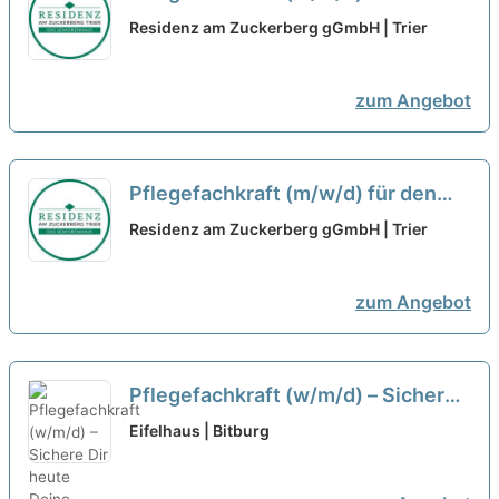
unseren hauseigenen ambulanten
Residenz am Zuckerberg gGmbH | Trier
Dienst - Werden Sie Teil des
Teams!
neu
zum Angebot
Pflegefachkraft (m/w/d) für den
stationären Bereich - Werden Sie
Residenz am Zuckerberg gGmbH | Trier
Teil des Teams!
neu
zum Angebot
Pflegefachkraft (w/m/d) – Sichere
Dir heute Deine Zukunft!
neu
Eifelhaus | Bitburg