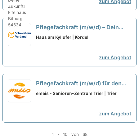
zum Angebot
Pflegefachkraft (m/w/d) – Dein
neuer Arbeitsplatz in einem Team,
Haus am Kyllufer | Kordel
auf das Du zählen kannst!
neu
zum Angebot
Pflegefachkraft (m/w/d) für den
Tagdienst - Hilf uns unseren
emeis - Senioren-Zentrum Trier | Trier
Bewohner:innen ein Lächeln ins
Gesicht zu zaubern!
neu
zum Angebot
1 - 10 von 68