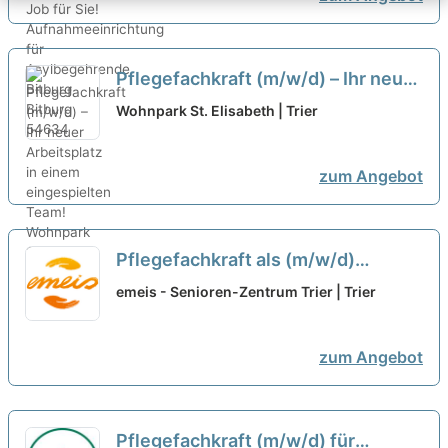
Pflegefachkraft (m/w/d) – Ihr neuer
Arbeitsplatz in einem
Wohnpark St. Elisabeth | Trier
eingespielten Team!
neu
zum Angebot
Pflegefachkraft als (m/w/d)
Wohnbereichsleitung - Hilf uns
emeis - Senioren-Zentrum Trier | Trier
unseren Bewohner:innen ein
Lächeln ins Gesicht zu zaubern!
zum Angebot
neu
Pflegefachkraft (m/w/d) für