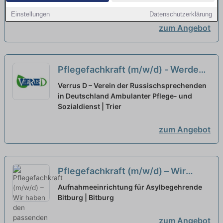
haben den passenden Job für Sie!
Bitburg | Bitburg
Einstellungen
Datenschutzerklärung
neu
zum Angebot
Pflegefachkraft (m/w/d) - Werde
Teil unseres Teams!
neu
Verrus D – Verein der Russischsprechenden
in Deutschland Ambulanter Pflege- und
Sozialdienst | Trier
zum Angebot
Pflegefachkraft (m/w/d) – Wir
haben den passenden Job für Sie!
Aufnahmeeinrichtung für Asylbegehrende
Bitburg | Bitburg
neu
zum Angebot