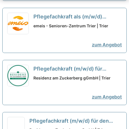
Pflegefachkraft als (m/w/d)
Wohnbereichsleitung - Hilf uns
emeis - Senioren-Zentrum Trier | Trier
unseren Bewohner:innen ein
Lächeln ins Gesicht zu zaubern!
zum Angebot
neu
Pflegefachkraft (m/w/d) für
unseren hauseigenen ambulanten
Residenz am Zuckerberg gGmbH | Trier
Dienst - Werden Sie Teil des
Teams!
neu
zum Angebot
Pflegefachkraft (m/w/d) für den
stationären Bereich - Werden Sie