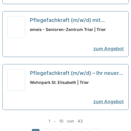
Pflegefachkraft (m/w/d) mit
Zusatzqualifikation
emeis - Senioren-Zentrum Trier | Trier
Gerontopsychiatrie und
Wundmanagement - Hilf uns
zum Angebot
unseren Bewohner:innen ein
Lächeln ins Gesicht zu zaubern!
neu
Pflegefachkraft (m/w/d) – Ihr neuer
Arbeitsplatz in einem eingespielten
Wohnpark St. Elisabeth | Trier
Team!
neu
zum Angebot
1 - 10 von 43