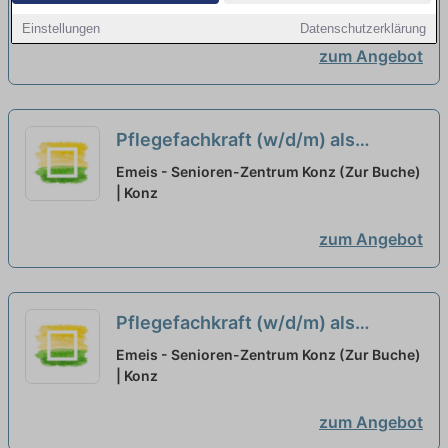
Wertschätzung für Deine Arbeit!
| Konz
Einstellungen
Datenschutzerklärung
neu
zum Angebot
Pflegefachkraft (w/d/m) als
Hygienebeauftragte:r -
Emeis - Senioren-Zentrum Konz (Zur Buche)
Wertschätzung für Deine Arbeit!
| Konz
neu
zum Angebot
Pflegefachkraft (w/d/m) als
Praxisanleitung - Wertschätzung
Emeis - Senioren-Zentrum Konz (Zur Buche)
für Deine Arbeit!
| Konz
neu
zum Angebot