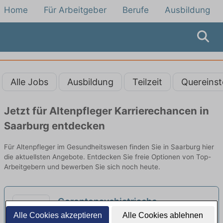
Home
Für Arbeitgeber
Berufe
Ausbildung
Alle Jobs
Ausbildung
Teilzeit
Quereinst
Jetzt für Altenpfleger Karrierechancen in
Saarburg entdecken
Für Altenpfleger im Gesundheitswesen finden Sie in Saarburg hier
die aktuellsten Angebote. Entdecken Sie freie Optionen von Top-
Arbeitgebern und bewerben Sie sich noch heute.
Gerontopsychiatrische
Pflegefachkraft (w/d/m) -
Alle Cookies akzeptieren
Alle Cookies ablehnen
Emeis - Senioren-Zentrum Konz (Zur Buche)