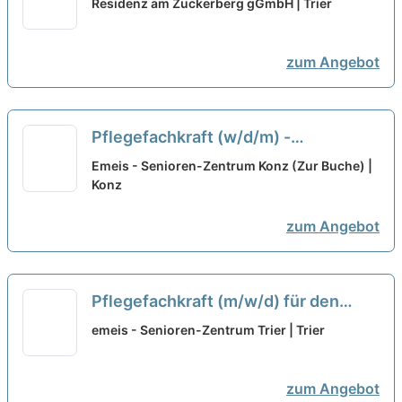
Residenz am Zuckerberg gGmbH | Trier
Teil des Teams!
neu
zum Angebot
Pflegefachkraft (w/d/m) -
Wertschätzung für Deine Arbeit!
neu
Emeis - Senioren-Zentrum Konz (Zur Buche) |
Konz
zum Angebot
Pflegefachkraft (m/w/d) für den
Tagdienst - Hilf uns unseren
emeis - Senioren-Zentrum Trier | Trier
Bewohner:innen ein Lächeln ins
Gesicht zu zaubern!
neu
zum Angebot