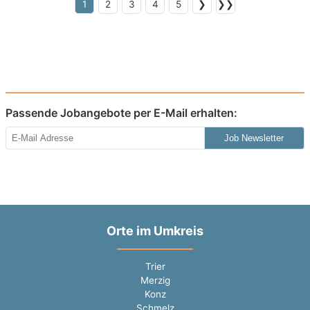
1
2
3
4
5
❯
❯❯
Passende Jobangebote per E-Mail erhalten:
Job Newsletter
Orte im Umkreis
Trier
Merzig
Konz
Schmelz