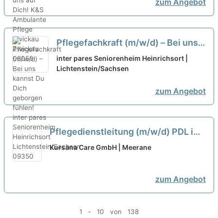
zum Angebot
Pflegefachkraft (m/w/d) – Bei uns
kannst Du Dich geborgen fühlen!
inter pares Seniorenheim Heinrichsort |
Lichtenstein/Sachsen
neu
zum Angebot
Pflegedienstleitung (m/w/d) PDL im
Pflegeheim Meerane Haus Ost
neu
Kursana Care GmbH | Meerane
zum Angebot
1 - 10 von 138