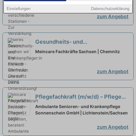
verschiedene Stationen - Zur
Einstellungen
Datenschutzerklärung
Verstärkung unseres Teams
zum Angebot
suchen wir Sie!
neu
Gesundheits- und
Krankenpfleger:in (m/w/d) - Wir
Meincare Fachkräfte Sachsen | Chemnitz
freuen uns auf Deine
Unterstützung!
neu
zum Angebot
Pflegefachkraft (m/w/d) – Pflegen,
begleiten, beraten!
neu
Ambulante Senioren- und Krankenpflege
Sonnenschein GmbH | Lichtenstein/Sachsen
zum Angebot