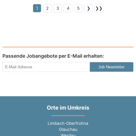
1
2
3
4
5
❯
❯❯
Passende Jobangebote per E-Mail erhalten:
Job Newsletter
Orte im Umkreis
Limbach-Oberfrohna
Glauchau
Werdau