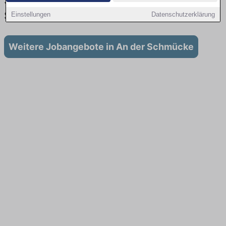
Stellenangebote für Ausbildung in An der
Schmücke
Einstellungen
Datenschutzerklärung
Weitere Jobangebote in An der Schmücke