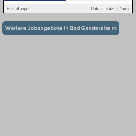
Stellenangebote für Ausbildung in Bad
Gandersheim
Einstellungen
Datenschutzerklärung
Weitere Jobangebote in Bad Gandersheim