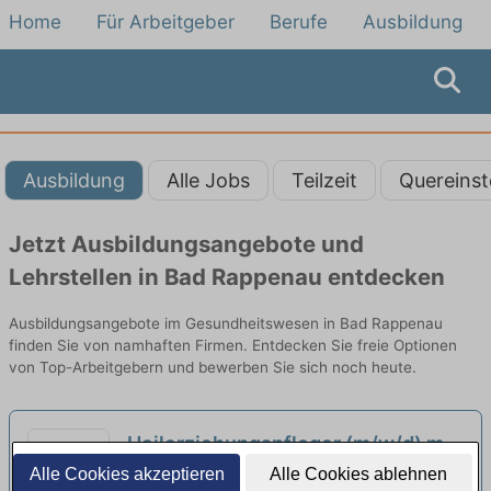
Home
Für Arbeitgeber
Berufe
Ausbildung
Ausbildung
Alle Jobs
Teilzeit
Quereinst
Jetzt Ausbildungsangebote und
Lehrstellen in Bad Rappenau entdecken
Ausbildungsangebote im Gesundheitswesen in Bad Rappenau
finden Sie von namhaften Firmen. Entdecken Sie freie Optionen
von Top-Arbeitgebern und bewerben Sie sich noch heute.
Heilerziehungspfleger (m/w/d) mit
Funktion als Mentor (m/w/d) in der
Alle Cookies akzeptieren
Alle Cookies ablehnen
Habila GmbH | Sachsenheim