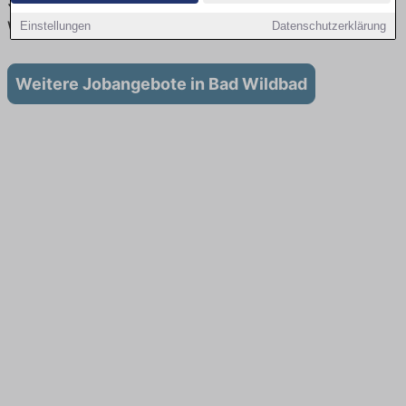
Stellenangebote für Ausbildung in Bad
Wildbad
Einstellungen
Datenschutzerklärung
Weitere Jobangebote in Bad Wildbad