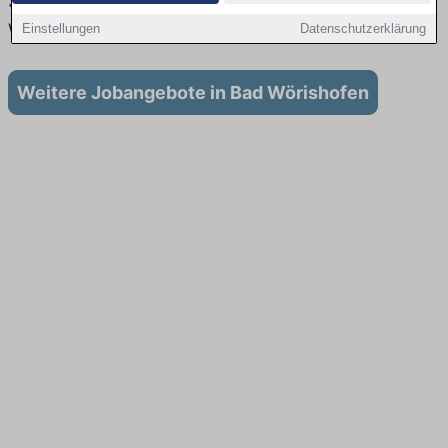
Stellenangebote für Ausbildung in Bad
Wörishofen
Einstellungen
Datenschutzerklärung
Weitere Jobangebote in Bad Wörishofen