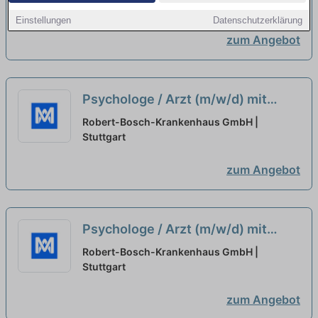
fortgeschrittener
Stuttgart
Einstellungen
Datenschutzerklärung
Psychotherapieausbildung
neu
zum Angebot
Psychologe / Arzt (m/w/d) mit
abgeschlossener oder
Robert-Bosch-Krankenhaus GmbH |
fortgeschrittener
Stuttgart
Psychotherapieausbildung -
zum Angebot
Robert-Bosch-Krankenhaus GmbH
neu
Psychologe / Arzt (m/w/d) mit
abgeschlossener oder
Robert-Bosch-Krankenhaus GmbH |
fortgeschrittener
Stuttgart
Psychotherapieausbildung
neu
zum Angebot