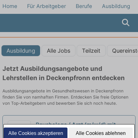
Home
Für Arbeitgeber
Berufe
Ausbildung
Ausbildung
Alle Jobs
Teilzeit
Quereinst
Jetzt Ausbildungsangebote und
Lehrstellen in Deckenpfronn entdecken
Ausbildungsangebote im Gesundheitswesen in Deckenpfronn
finden Sie von namhaften Firmen. Entdecken Sie freie Optionen
von Top-Arbeitgebern und bewerben Sie sich noch heute.
Psychologe / Arzt (m/w/d) mit
abgeschlossener oder
Alle Cookies akzeptieren
Alle Cookies ablehnen
Robert-Bosch-Krankenhaus GmbH |