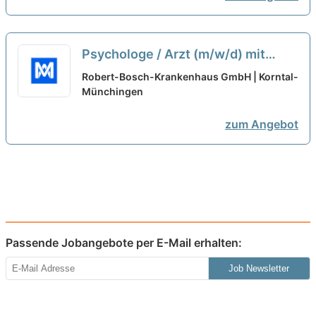
Psychologe / Arzt (m/w/d) mit
abgeschlossener oder
Robert-Bosch-Krankenhaus GmbH | Korntal-
fortgeschrittener
Münchingen
Psychotherapieausbildung
neu
zum Angebot
Passende Jobangebote per E-Mail erhalten:
Job Newsletter