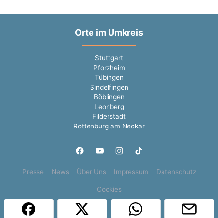
Orte im Umkreis
Stuttgart
Pforzheim
Tübingen
Sindelfingen
Böblingen
Leonberg
Filderstadt
Rottenburg am Neckar
Presse
News
Über Uns
Impressum
Datenschutz
Cookies
Copyright © 2000 - 2026 | 1A Infosysteme GmbH | Content by: 1a-sites-jobs