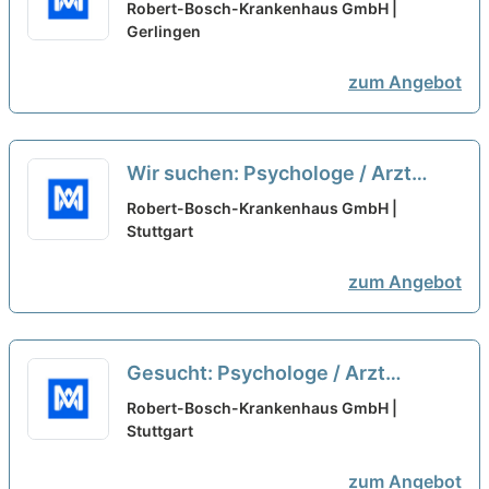
abgeschlossener oder
Robert-Bosch-Krankenhaus GmbH |
fortgeschrittener
Gerlingen
Psychotherapieausbildung
neu
zum Angebot
Wir suchen: Psychologe / Arzt
(m/w/d) mit abgeschlossener oder
Robert-Bosch-Krankenhaus GmbH |
fortgeschrittener
Stuttgart
Psychotherapieausbildung
neu
zum Angebot
Gesucht: Psychologe / Arzt
(m/w/d) mit abgeschlossener oder
Robert-Bosch-Krankenhaus GmbH |
fortgeschrittener
Stuttgart
Psychotherapieausbildung
neu
zum Angebot