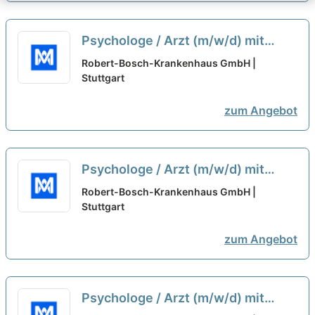
Psychologe / Arzt (m/w/d) mit
abgeschlossener oder
Robert-Bosch-Krankenhaus GmbH |
fortgeschrittener
Stuttgart
Psychotherapieausbildung -
zum Angebot
Stuttgart
neu
Psychologe / Arzt (m/w/d) mit
abgeschlossener oder
Robert-Bosch-Krankenhaus GmbH |
fortgeschrittener
Stuttgart
Psychotherapieausbildung
zum Angebot
gesucht
neu
Psychologe / Arzt (m/w/d) mit