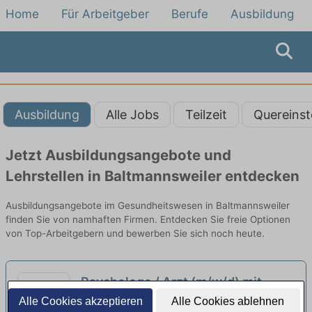
Home
Für Arbeitgeber
Berufe
Ausbildung
Ausbildung
Alle Jobs
Teilzeit
Quereinst
Jetzt Ausbildungsangebote und
Lehrstellen in Baltmannsweiler entdecken
Ausbildungsangebote im Gesundheitswesen in Baltmannsweiler
finden Sie von namhaften Firmen. Entdecken Sie freie Optionen
von Top-Arbeitgebern und bewerben Sie sich noch heute.
Psychologe / Arzt (m/w/d) mit
abgeschlossener oder
Alle Cookies akzeptieren
Alle Cookies ablehnen
Robert-Bosch-Krankenhaus GmbH |