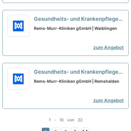
Gesundheits- und Krankenpfleger
(m/w/d) - Geriatrie und
Rems-Murr-Kliniken gGmbH | Waiblingen
Ausbildungsstation
neu
zum Angebot
Gesundheits- und Krankenpfleger
(m/w/d) - Geriatrie und
Rems-Murr-Kliniken gGmbH | Remshalden
Ausbildungsstation
neu
zum Angebot
1 - 10 von 22