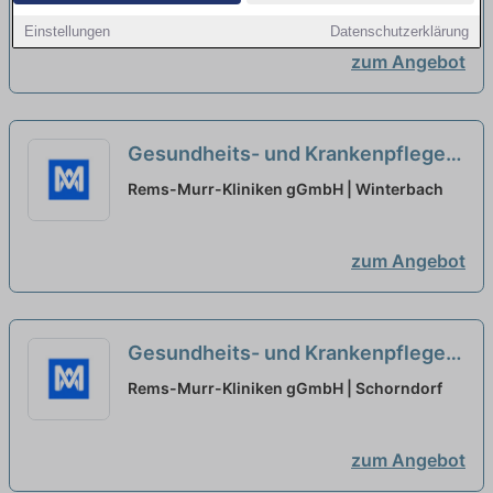
fortgeschrittener
Stuttgart
Einstellungen
Datenschutzerklärung
Psychotherapieausbildung
neu
zum Angebot
Gesundheits- und Krankenpfleger
(m/w/d) - Geriatrie und
Rems-Murr-Kliniken gGmbH | Winterbach
Ausbildungsstation
neu
zum Angebot
Gesundheits- und Krankenpfleger
(m/w/d) - Geriatrie und
Rems-Murr-Kliniken gGmbH | Schorndorf
Ausbildungsstation gesucht
neu
zum Angebot