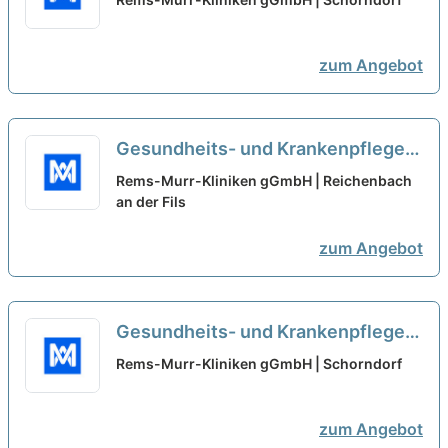
Ausbildungsstation - Rems-Murr-
Kliniken gGmbH
neu
zum Angebot
Gesundheits- und Krankenpfleger
(m/w/d) - Geriatrie und
Rems-Murr-Kliniken gGmbH | Reichenbach
Ausbildungsstation
an der Fils
neu
zum Angebot
Gesundheits- und Krankenpfleger
(m/w/d) - Geriatrie und
Rems-Murr-Kliniken gGmbH | Schorndorf
Ausbildungsstation - Schorndorf
neu
zum Angebot