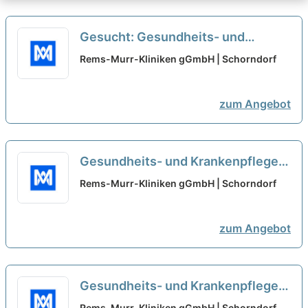
Gesucht: Gesundheits- und
Krankenpfleger (m/w/d) - Geriatrie
Rems-Murr-Kliniken gGmbH | Schorndorf
und Ausbildungsstation
neu
zum Angebot
Gesundheits- und Krankenpfleger
(m/w/d) - Geriatrie und
Rems-Murr-Kliniken gGmbH | Schorndorf
Ausbildungsstation
neu
zum Angebot
Gesundheits- und Krankenpfleger
(m/w/d) - Geriatrie und
Rems-Murr-Kliniken gGmbH | Schorndorf