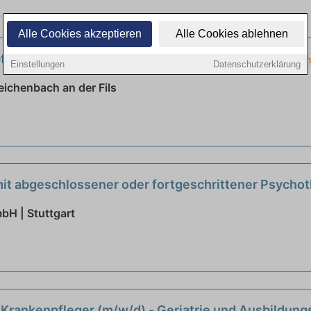
Alle Cookies akzeptieren
Alle Cookies ablehnen
leger (m/w/d) - Geriatrie und Ausbildungsstation
Einstellungen
Datenschutzerklärung
ichenbach an der Fils
mit abgeschlossener oder fortgeschrittener Psycho
H | Stuttgart
Krankenpfleger (m/w/d) - Geriatrie und Ausbildung