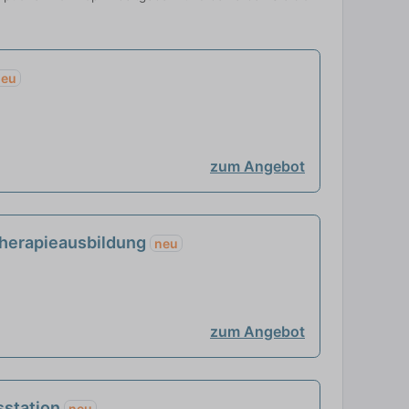
neu
zum Angebot
therapieausbildung
neu
zum Angebot
sstation
neu