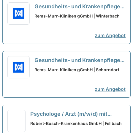
Gesundheits- und Krankenpfleger
(m/w/d) - Geriatrie und
Rems-Murr-Kliniken gGmbH | Winterbach
Ausbildungsstation
neu
zum Angebot
Gesundheits- und Krankenpfleger
(m/w/d) - Geriatrie und
Rems-Murr-Kliniken gGmbH | Schorndorf
Ausbildungsstation
neu
zum Angebot
Psychologe / Arzt (m/w/d) mit
abgeschlossener oder
Robert-Bosch-Krankenhaus GmbH | Fellbach
fortgeschrittener