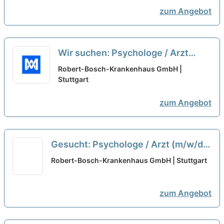
zum Angebot
Wir suchen: Psychologe / Arzt
(m/w/d) mit abgeschlossener oder
Robert-Bosch-Krankenhaus GmbH |
fortgeschrittener
Stuttgart
Psychotherapieausbildung
neu
zum Angebot
Gesucht: Psychologe / Arzt (m/w/d)
mit abgeschlossener oder
Robert-Bosch-Krankenhaus GmbH | Stuttgart
fortgeschrittener
Psychotherapieausbildung
neu
zum Angebot