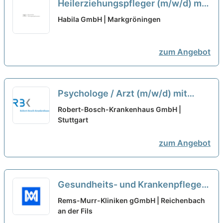
Heilerziehungspfleger (m/w/d) mit
Funktion als Mentor (m/w/d) in der
Habila GmbH | Markgröningen
Praxisausbildung
Heilerziehungspflege und -
zum Angebot
assistenz
neu
Psychologe / Arzt (m/w/d) mit
abgeschlossener oder
Robert-Bosch-Krankenhaus GmbH |
fortgeschrittener
Stuttgart
Psychotherapieausbildung
neu
zum Angebot
Gesundheits- und Krankenpfleger
(m/w/d) - Geriatrie und
Rems-Murr-Kliniken gGmbH | Reichenbach
Ausbildungsstation
an der Fils
neu