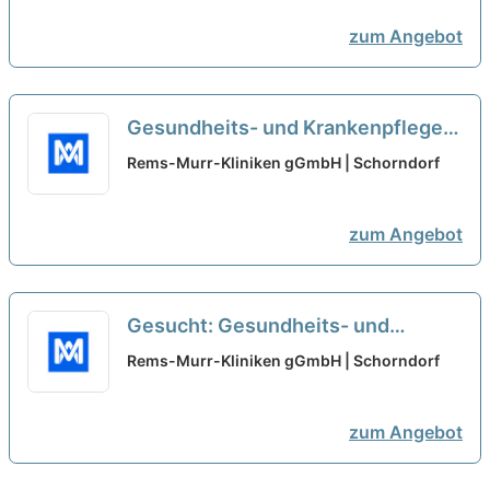
Psychotherapieausbildung
neu
zum Angebot
Gesundheits- und Krankenpfleger
(m/w/d) - Geriatrie und
Rems-Murr-Kliniken gGmbH | Schorndorf
Ausbildungsstation gesucht
neu
zum Angebot
Gesucht: Gesundheits- und
Krankenpfleger (m/w/d) - Geriatrie
Rems-Murr-Kliniken gGmbH | Schorndorf
und Ausbildungsstation
neu
zum Angebot