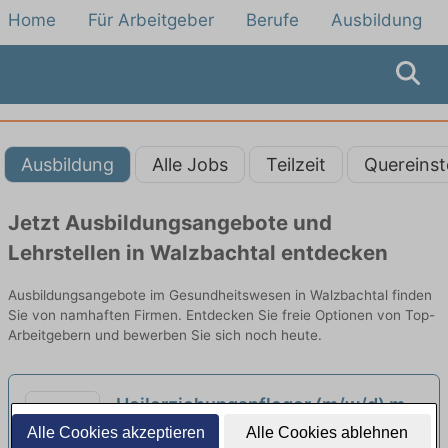
Home
Für Arbeitgeber
Berufe
Ausbildung
Ausbildung
Alle Jobs
Teilzeit
Quereinst
Jetzt Ausbildungsangebote und
Lehrstellen in Walzbachtal entdecken
Ausbildungsangebote im Gesundheitswesen in Walzbachtal finden
Sie von namhaften Firmen. Entdecken Sie freie Optionen von Top-
Arbeitgebern und bewerben Sie sich noch heute.
Heilerziehungspfleger (m/w/d) mit
Funktion als Mentor (m/w/d) in der
Alle Cookies akzeptieren
Alle Cookies ablehnen
Habila GmbH | Sachsenheim