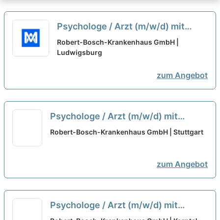
Psychologe / Arzt (m/w/d) mit
abgeschlossener oder
Robert-Bosch-Krankenhaus GmbH |
fortgeschrittener
Ludwigsburg
Psychotherapieausbildung
neu
zum Angebot
Psychologe / Arzt (m/w/d) mit
abgeschlossener oder
Robert-Bosch-Krankenhaus GmbH |
fortgeschrittener
Stuttgart
Psychotherapieausbildung -
zum Angebot
Robert-Bosch-Krankenhaus GmbH
neu
Psychologe / Arzt (m/w/d) mit
abgeschlossener oder