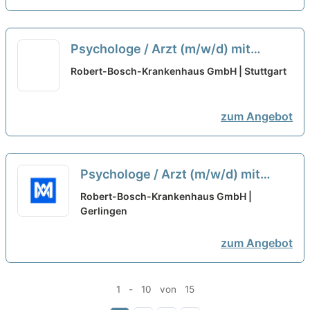
Psychologe / Arzt (m/w/d) mit
abgeschlossener oder
Robert-Bosch-Krankenhaus GmbH |
fortgeschrittener
Stuttgart
Psychotherapieausbildung
zum Angebot
gesucht
neu
Psychologe / Arzt (m/w/d) mit
abgeschlossener oder
Robert-Bosch-Krankenhaus GmbH |
fortgeschrittener
Gerlingen
Psychotherapieausbildung
neu
zum Angebot
1 - 10 von 15