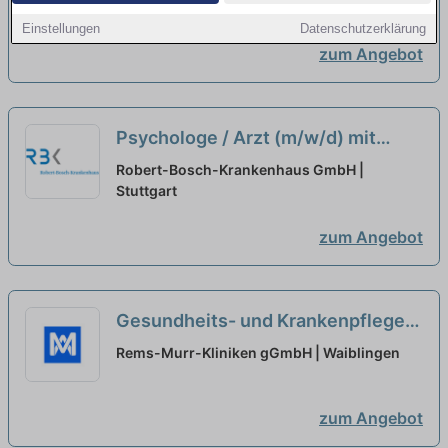
Praxisausbildung
Einstellungen
Datenschutzerklärung
Heilerziehungspflege und -
zum Angebot
assistenz
neu
Psychologe / Arzt (m/w/d) mit
abgeschlossener oder
Robert-Bosch-Krankenhaus GmbH |
fortgeschrittener
Stuttgart
Psychotherapieausbildung
neu
zum Angebot
Gesundheits- und Krankenpfleger
(m/w/d) - Geriatrie und
Rems-Murr-Kliniken gGmbH | Waiblingen
Ausbildungsstation
neu
zum Angebot