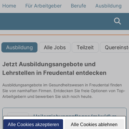
Home
Für Arbeitgeber
Berufe
Ausbildung
Ausbildung
Alle Jobs
Teilzeit
Quereinst
Jetzt Ausbildungsangebote und
Lehrstellen in Freudental entdecken
Ausbildungsangebote im Gesundheitswesen in Freudental finden
Sie von namhaften Firmen. Entdecken Sie freie Optionen von Top-
Arbeitgebern und bewerben Sie sich noch heute.
Heilerziehungspfleger (m/w/d) mit
Funktion als Mentor (m/w/d) in der
Alle Cookies akzeptieren
Alle Cookies ablehnen
Habila GmbH | Markgröningen