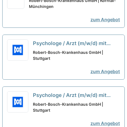
Robert-Bosch-Krankenhaus GmbH | Korntal-
fortgeschrittener
Münchingen
Psychotherapieausbildung
neu
zum Angebot
Psychologe / Arzt (m/w/d) mit
abgeschlossener oder
Robert-Bosch-Krankenhaus GmbH |
fortgeschrittener
Stuttgart
Psychotherapieausbildung
neu
zum Angebot
Psychologe / Arzt (m/w/d) mit
abgeschlossener oder
Robert-Bosch-Krankenhaus GmbH |
fortgeschrittener
Stuttgart
Psychotherapieausbildung -
zum Angebot
Stuttgart
neu