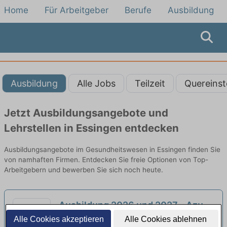
Home
Für Arbeitgeber
Berufe
Ausbildung
Ausbildung
Alle Jobs
Teilzeit
Quereinst
Jetzt Ausbildungsangebote und
Lehrstellen in Essingen entdecken
Ausbildungsangebote im Gesundheitswesen in Essingen finden Sie
von namhaften Firmen. Entdecken Sie freie Optionen von Top-
Arbeitgebern und bewerben Sie sich noch heute.
Ausbildung 2026 und 2027 - Azubi
Werkzeugmechaniker:in (m/w/d)
Alle Cookies akzeptieren
Alle Cookies ablehnen
Nagel Spanntechnik | Gingen an der Fils