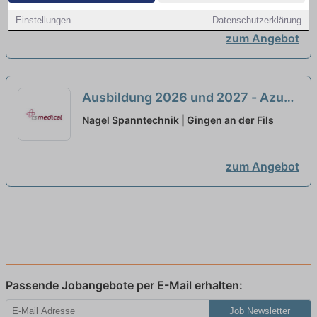
neu
Einstellungen
Datenschutzerklärung
zum Angebot
Ausbildung 2026 und 2027 - Azubi
Werkzeugmechaniker:in (m/w/d)
Nagel Spanntechnik | Gingen an der Fils
neu
zum Angebot
Passende Jobangebote per E-Mail erhalten:
Job Newsletter