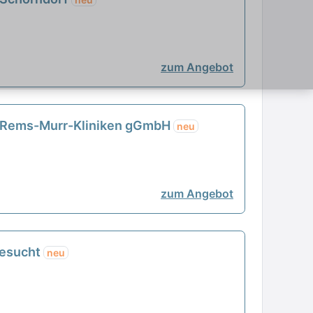
zum Angebot
 - Rems-Murr-Kliniken gGmbH
neu
zum Angebot
gesucht
neu