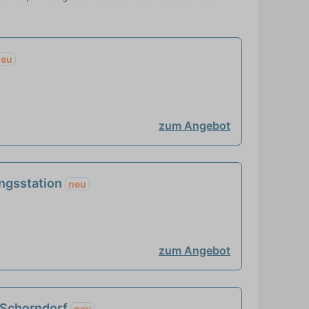
neu
zum Angebot
ungsstation
neu
zum Angebot
- Schorndorf
neu