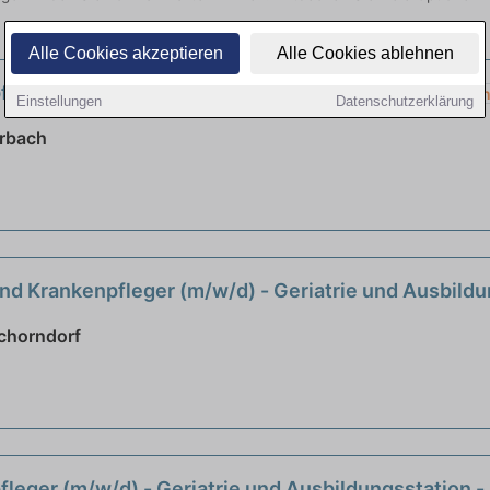
Alle Cookies akzeptieren
Alle Cookies ablehnen
leger (m/w/d) - Geriatrie und Ausbildungsstation
Einstellungen
Datenschutzerklärung
rbach
nd Krankenpfleger (m/w/d) - Geriatrie und Ausbild
chorndorf
leger (m/w/d) - Geriatrie und Ausbildungsstation 