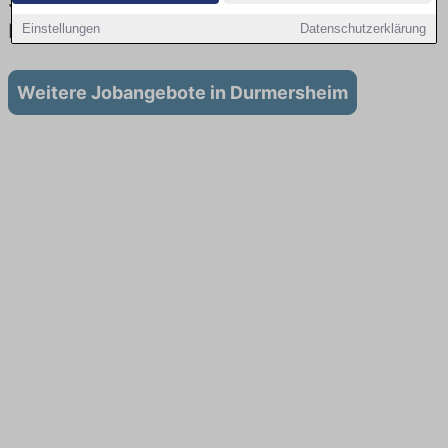
Stellenangebote für Ausbildung in
Durmersheim
Einstellungen
Datenschutzerklärung
Weitere Jobangebote in Durmersheim