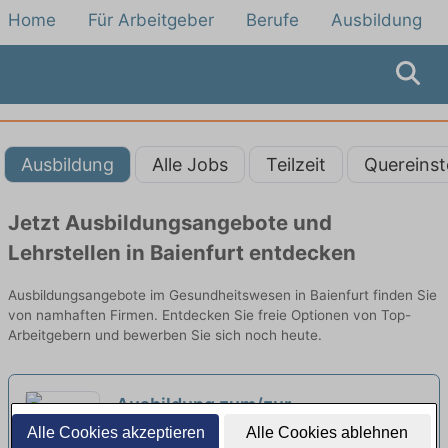
Home
Für Arbeitgeber
Berufe
Ausbildung
Ausbildung
Alle Jobs
Teilzeit
Quereinst
Jetzt Ausbildungsangebote und
Lehrstellen in Baienfurt entdecken
Ausbildungsangebote im Gesundheitswesen in Baienfurt finden Sie
von namhaften Firmen. Entdecken Sie freie Optionen von Top-
Arbeitgebern und bewerben Sie sich noch heute.
Ausbildung zum/zur
Heilerziehungspfleger:in (w/m/d)
Alle Cookies akzeptieren
Alle Cookies ablehnen
Korian Deutschland GmbH | Salem