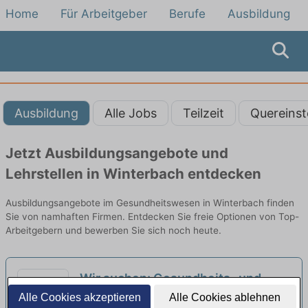
Home
Für Arbeitgeber
Berufe
Ausbildung
Ausbildung
Alle Jobs
Teilzeit
Quereinst
Jetzt Ausbildungsangebote und
Lehrstellen in Winterbach entdecken
Ausbildungsangebote im Gesundheitswesen in Winterbach finden
Sie von namhaften Firmen. Entdecken Sie freie Optionen von Top-
Arbeitgebern und bewerben Sie sich noch heute.
Wir suchen: Gesundheits- und
Krankenpfleger (m/w/d) - Geriatrie
Alle Cookies akzeptieren
Alle Cookies ablehnen
Rems-Murr-Kliniken gGmbH | Schorndorf