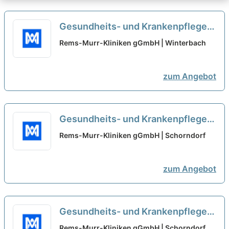
Gesundheits- und Krankenpfleger
(m/w/d) - Geriatrie und
Rems-Murr-Kliniken gGmbH | Winterbach
Ausbildungsstation
neu
zum Angebot
Gesundheits- und Krankenpfleger
(m/w/d) - Geriatrie und
Rems-Murr-Kliniken gGmbH | Schorndorf
Ausbildungsstation gesucht
neu
zum Angebot
Gesundheits- und Krankenpfleger
(m/w/d) - Geriatrie und
Rems-Murr-Kliniken gGmbH | Schorndorf