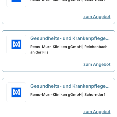
Ausbildungsstation - Rems-Murr-
Kliniken gGmbH
neu
zum Angebot
Gesundheits- und Krankenpfleger
(m/w/d) - Geriatrie und
Rems-Murr-Kliniken gGmbH | Reichenbach
Ausbildungsstation
an der Fils
neu
zum Angebot
Gesundheits- und Krankenpfleger
(m/w/d) - Geriatrie und
Rems-Murr-Kliniken gGmbH | Schorndorf
Ausbildungsstation - Schorndorf
neu
zum Angebot