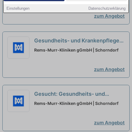
und Ausbildungsstation
neu
Einstellungen
Datenschutzerklärung
zum Angebot
Gesundheits- und Krankenpfleger
(m/w/d) - Geriatrie und
Rems-Murr-Kliniken gGmbH | Schorndorf
Ausbildungsstation
neu
zum Angebot
Gesucht: Gesundheits- und
Krankenpfleger (m/w/d) - Geriatrie
Rems-Murr-Kliniken gGmbH | Schorndorf
und Ausbildungsstation
neu
zum Angebot