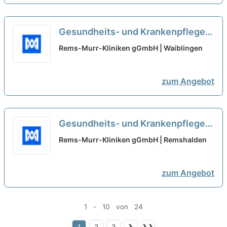
Gesundheits- und Krankenpfleger
(m/w/d) - Geriatrie und
Rems-Murr-Kliniken gGmbH | Waiblingen
Ausbildungsstation
neu
zum Angebot
Gesundheits- und Krankenpfleger
(m/w/d) - Geriatrie und
Rems-Murr-Kliniken gGmbH | Remshalden
Ausbildungsstation
neu
zum Angebot
1 - 10 von 24