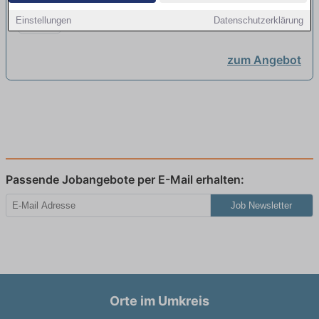
Heilerziehungspfleger:in (w/m/d)
Korian Deutschland GmbH | Stockach
Einstellungen
Datenschutzerklärung
neu
zum Angebot
Passende Jobangebote per E-Mail erhalten:
Job Newsletter
Orte im Umkreis