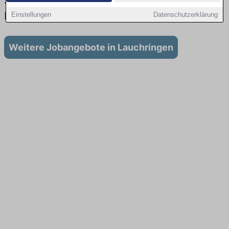
Stellenangebote für Ausbildung in
Lauchringen
Einstellungen
Datenschutzerklärung
Weitere Jobangebote in Lauchringen