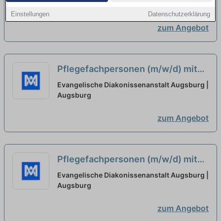
oder Gesundheits- und
Augsburg
Einstellungen
Datenschutzerklärung
Krankenpfleger*in
neu
zum Angebot
Pflegefachpersonen (m/w/d) mit
Ausbildung als Pflegefachkraft
Evangelische Diakonissenanstalt Augsburg |
oder Gesundheits- und
Augsburg
Krankenpfleger*in gesucht
neu
zum Angebot
Pflegefachpersonen (m/w/d) mit
Ausbildung als Pflegefachkraft
Evangelische Diakonissenanstalt Augsburg |
oder Gesundheits- und
Augsburg
Krankenpfleger*in - Augsburg
neu
zum Angebot