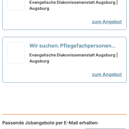
Ausbildung als Pflegefachkraft oder
Evangelische Diakonissenanstalt Augsburg |
Gesundheits- und
Augsburg
Krankenpfleger*in
neu
zum Angebot
Wir suchen: Pflegefachpersonen
(m/w/d) mit Ausbildung als
Evangelische Diakonissenanstalt Augsburg |
Pflegefachkraft oder Gesundheits-
Augsburg
und Krankenpfleger*in
neu
zum Angebot
Passende Jobangebote per E-Mail erhalten: