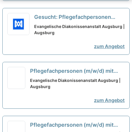
Gesucht: Pflegefachpersonen
(m/w/d) mit Ausbildung als
Evangelische Diakonissenanstalt Augsburg |
Pflegefachkraft oder Gesundheits-
Augsburg
und Krankenpfleger*in
neu
zum Angebot
Pflegefachpersonen (m/w/d) mit
Ausbildung als Pflegefachkraft oder
Evangelische Diakonissenanstalt Augsburg |
Gesundheits- und
Augsburg
Krankenpfleger*in - Evangelische
zum Angebot
Diakonissenanstalt Augsburg
neu
Pflegefachpersonen (m/w/d) mit