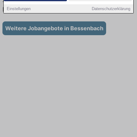
Stellenangebote für Ausbildung in
Bessenbach
Einstellungen
Datenschutzerklärung
Weitere Jobangebote in Bessenbach