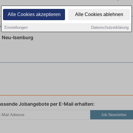
Alle Cookies akzeptieren
Alle Cookies ablehnen
dung & Turnus (m/w/d)
neu
Einstellungen
Datenschutzerklärung
| Neu-Isenburg
assende Jobangebote per E-Mail erhalten:
Job Newsletter