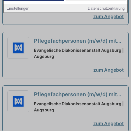
oder Gesundheits- und
Augsburg
Einstellungen
Datenschutzerklärung
Krankenpfleger*in
neu
zum Angebot
Pflegefachpersonen (m/w/d) mit
Ausbildung als Pflegefachkraft
Evangelische Diakonissenanstalt Augsburg |
oder Gesundheits- und
Augsburg
Krankenpfleger*in gesucht
neu
zum Angebot
Pflegefachpersonen (m/w/d) mit
Ausbildung als Pflegefachkraft
Evangelische Diakonissenanstalt Augsburg |
oder Gesundheits- und
Augsburg
Krankenpfleger*in - Augsburg
neu
zum Angebot