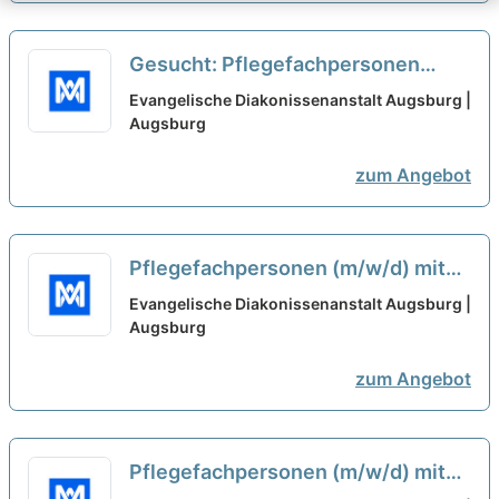
Gesucht: Pflegefachpersonen
(m/w/d) mit Ausbildung als
Evangelische Diakonissenanstalt Augsburg |
Pflegefachkraft oder Gesundheits-
Augsburg
und Krankenpfleger*in
neu
zum Angebot
Pflegefachpersonen (m/w/d) mit
Ausbildung als Pflegefachkraft
Evangelische Diakonissenanstalt Augsburg |
oder Gesundheits- und
Augsburg
Krankenpfleger*in - Evangelische
zum Angebot
Diakonissenanstalt Augsburg
neu
Pflegefachpersonen (m/w/d) mit