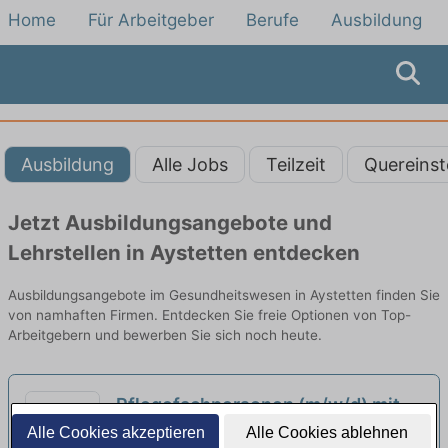
Home
Für Arbeitgeber
Berufe
Ausbildung
Ausbildung
Alle Jobs
Teilzeit
Quereinst
Jetzt Ausbildungsangebote und
Lehrstellen in Aystetten entdecken
Ausbildungsangebote im Gesundheitswesen in Aystetten finden Sie
von namhaften Firmen. Entdecken Sie freie Optionen von Top-
Arbeitgebern und bewerben Sie sich noch heute.
Pflegefachpersonen (m/w/d) mit
Ausbildung als Pflegefachkraft
Alle Cookies akzeptieren
Alle Cookies ablehnen
Evangelische Diakonissenanstalt Augsburg |