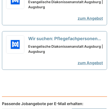
Ausbildung als Pflegefachkraft
Evangelische Diakonissenanstalt Augsburg |
oder Gesundheits- und
Augsburg
Krankenpfleger*in
neu
zum Angebot
Wir suchen: Pflegefachpersonen
(m/w/d) mit Ausbildung als
Evangelische Diakonissenanstalt Augsburg |
Pflegefachkraft oder Gesundheits-
Augsburg
und Krankenpfleger*in
neu
zum Angebot
Passende Jobangebote per E-Mail erhalten: