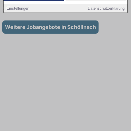
Stellenangebote für Ausbildung in
Schöllnach
Einstellungen
Datenschutzerklärung
Weitere Jobangebote in Schöllnach