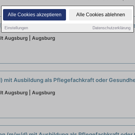
Alle Cookies akzeptieren
Alle Cookies ablehnen
 mit Ausbildung als Pflegefachkraft oder Gesundhe
Einstellungen
Datenschutzerklärung
lt Augsburg | Augsburg
 mit Ausbildung als Pflegefachkraft oder Gesundhe
lt Augsburg | Augsburg
n (m/w/d) mit Ausbildung als Pflegefachkraft oder