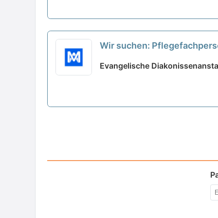
Wir suchen: Pflegefachpers
Krankenpfleger*in
neu
Evangelische Diakonissenansta
P