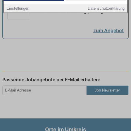
Ausbildung zum Kaufmann/
Einstellungen
Datenschutzerklärung
Kauffrau (w/m/d) im
Klinikum Landkreis Erding | Erding
Gesundheitswesen
neu
zum Angebot
Passende Jobangebote per E-Mail erhalten:
Job Newsletter
Orte im Umkreis