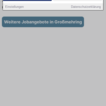
Stellenangebote für Ausbildung in
Großmehring
Einstellungen
Datenschutzerklärung
Weitere Jobangebote in Großmehring