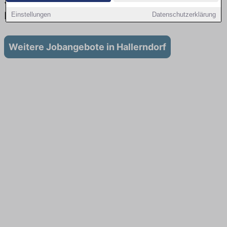
Stellenangebote für Ausbildung in
Hallerndorf
Einstellungen
Datenschutzerklärung
Weitere Jobangebote in Hallerndorf