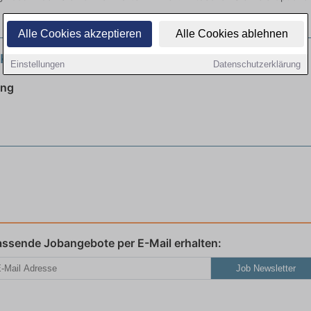
Alle Cookies akzeptieren
Alle Cookies ablehnen
 Kauffrau (w/m/d) im Gesundheitswesen
neu
Einstellungen
Datenschutzerklärung
ing
assende Jobangebote per E-Mail erhalten:
Job Newsletter