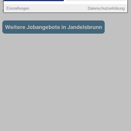
Stellenangebote für Ausbildung in
Jandelsbrunn
Einstellungen
Datenschutzerklärung
Weitere Jobangebote in Jandelsbrunn