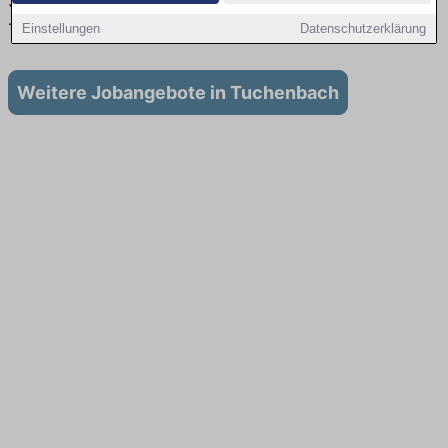
Stellenangebote für Ausbildung in
Tuchenbach
Einstellungen
Datenschutzerklärung
Weitere Jobangebote in Tuchenbach