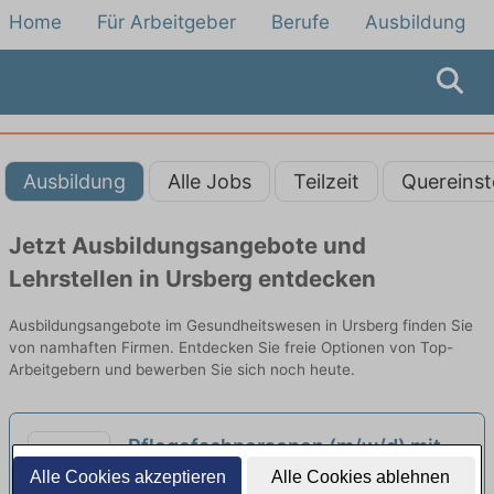
Home
Für Arbeitgeber
Berufe
Ausbildung
Ausbildung
Alle Jobs
Teilzeit
Quereinst
Jetzt Ausbildungsangebote und
Lehrstellen in Ursberg entdecken
Ausbildungsangebote im Gesundheitswesen in Ursberg finden Sie
von namhaften Firmen. Entdecken Sie freie Optionen von Top-
Arbeitgebern und bewerben Sie sich noch heute.
Pflegefachpersonen (m/w/d) mit
Ausbildung als Pflegefachkraft
Alle Cookies akzeptieren
Alle Cookies ablehnen
Evangelische Diakonissenanstalt Augsburg |