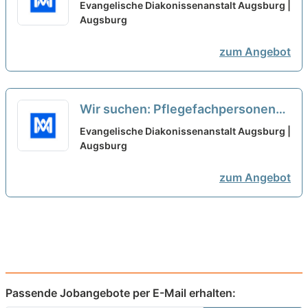
Ausbildung als Pflegefachkraft
Evangelische Diakonissenanstalt Augsburg |
oder Gesundheits- und
Augsburg
Krankenpfleger*in
neu
zum Angebot
Wir suchen: Pflegefachpersonen
(m/w/d) mit Ausbildung als
Evangelische Diakonissenanstalt Augsburg |
Pflegefachkraft oder Gesundheits-
Augsburg
und Krankenpfleger*in
neu
zum Angebot
Passende Jobangebote per E-Mail erhalten: