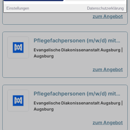
oder Gesundheits- und
Augsburg
Einstellungen
Datenschutzerklärung
Krankenpfleger*in
neu
zum Angebot
Pflegefachpersonen (m/w/d) mit
Ausbildung als Pflegefachkraft
Evangelische Diakonissenanstalt Augsburg |
oder Gesundheits- und
Augsburg
Krankenpfleger*in gesucht
neu
zum Angebot
Pflegefachpersonen (m/w/d) mit
Ausbildung als Pflegefachkraft
Evangelische Diakonissenanstalt Augsburg |
oder Gesundheits- und
Augsburg
Krankenpfleger*in - Augsburg
neu
zum Angebot