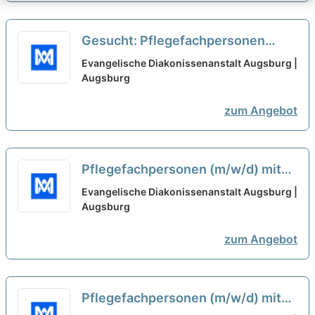
Gesucht: Pflegefachpersonen
(m/w/d) mit Ausbildung als
Evangelische Diakonissenanstalt Augsburg |
Pflegefachkraft oder Gesundheits-
Augsburg
und Krankenpfleger*in
neu
zum Angebot
Pflegefachpersonen (m/w/d) mit
Ausbildung als Pflegefachkraft
Evangelische Diakonissenanstalt Augsburg |
oder Gesundheits- und
Augsburg
Krankenpfleger*in - Evangelische
zum Angebot
Diakonissenanstalt Augsburg
neu
Pflegefachpersonen (m/w/d) mit