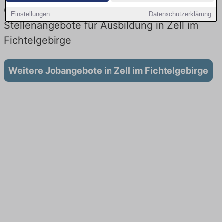
Gesundheitswesen: Aktuell gibt es keine
Einstellungen
Datenschutzerklärung
Stellenangebote für Ausbildung in Zell im
Fichtelgebirge
Weitere Jobangebote in Zell im Fichtelgebirge