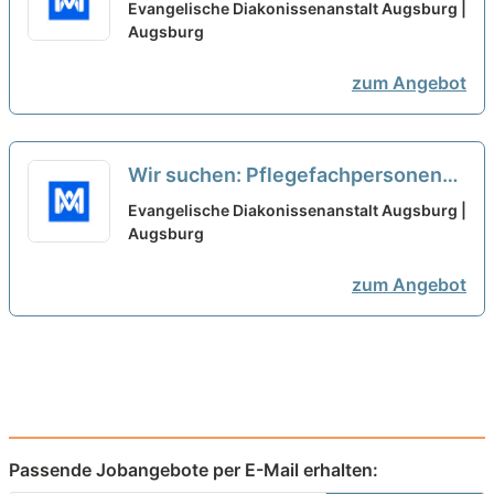
Ausbildung als Pflegefachkraft
Evangelische Diakonissenanstalt Augsburg |
oder Gesundheits- und
Augsburg
Krankenpfleger*in
neu
zum Angebot
Wir suchen: Pflegefachpersonen
(m/w/d) mit Ausbildung als
Evangelische Diakonissenanstalt Augsburg |
Pflegefachkraft oder Gesundheits-
Augsburg
und Krankenpfleger*in
neu
zum Angebot
Passende Jobangebote per E-Mail erhalten: