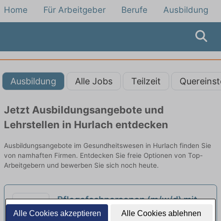
Home
Für Arbeitgeber
Berufe
Ausbildung
Ausbildung
Alle Jobs
Teilzeit
Quereinst
Jetzt Ausbildungsangebote und
Lehrstellen in Hurlach entdecken
Ausbildungsangebote im Gesundheitswesen in Hurlach finden Sie
von namhaften Firmen. Entdecken Sie freie Optionen von Top-
Arbeitgebern und bewerben Sie sich noch heute.
Pflegefachpersonen (m/w/d) mit
Ausbildung als Pflegefachkraft
Alle Cookies akzeptieren
Alle Cookies ablehnen
Evangelische Diakonissenanstalt Augsburg |