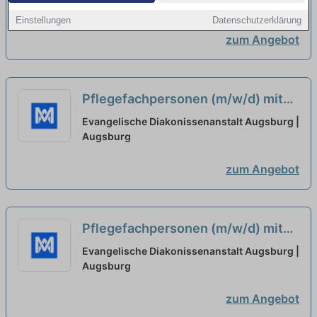
oder Gesundheits- und
Augsburg
Einstellungen
Datenschutzerklärung
Krankenpfleger*in
neu
zum Angebot
Pflegefachpersonen (m/w/d) mit
Ausbildung als Pflegefachkraft
Evangelische Diakonissenanstalt Augsburg |
oder Gesundheits- und
Augsburg
Krankenpfleger*in gesucht
neu
zum Angebot
Pflegefachpersonen (m/w/d) mit
Ausbildung als Pflegefachkraft
Evangelische Diakonissenanstalt Augsburg |
oder Gesundheits- und
Augsburg
Krankenpfleger*in - Augsburg
neu
zum Angebot