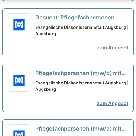
Gesucht: Pflegefachpersonen
(m/w/d) mit Ausbildung als
Evangelische Diakonissenanstalt Augsburg |
Pflegefachkraft oder Gesundheits-
Augsburg
und Krankenpfleger*in
neu
zum Angebot
Pflegefachpersonen (m/w/d) mit
Ausbildung als Pflegefachkraft
Evangelische Diakonissenanstalt Augsburg |
oder Gesundheits- und
Augsburg
Krankenpfleger*in - Evangelische
zum Angebot
Diakonissenanstalt Augsburg
neu
Pflegefachpersonen (m/w/d) mit