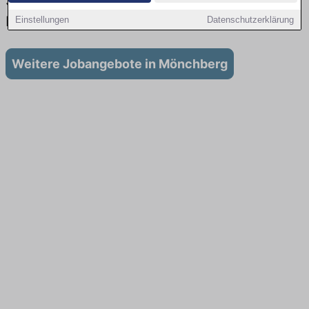
Stellenangebote für Ausbildung in
Mönchberg
Einstellungen
Datenschutzerklärung
Weitere Jobangebote in Mönchberg