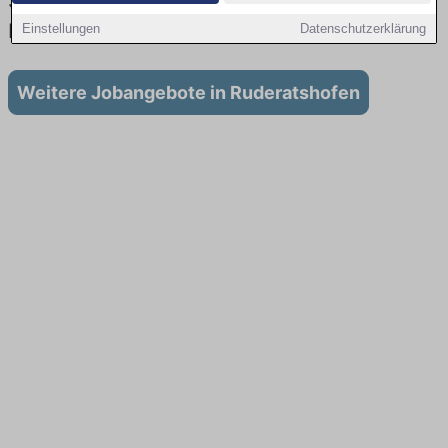
Stellenangebote für Ausbildung in
Ruderatshofen
Einstellungen
Datenschutzerklärung
Weitere Jobangebote in Ruderatshofen