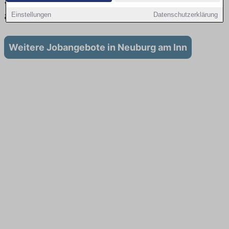
Stellenangebote für Ausbildung in Neuburg
am Inn
Einstellungen
Datenschutzerklärung
Weitere Jobangebote in Neuburg am Inn