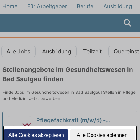
Home
Für Arbeitgeber
Berufe
Ausbildung
Alle Jobs
Ausbildung
Teilzeit
Quereinst
Stellenangebote im Gesundheitswesen in
Bad Saulgau finden
Finde Jobs im Gesundheitswesen in Bad Saulgau! Stellen in Pflege
und Medizin. Jetzt bewerben!
Pflegefachkraft (m/w/d) -
Traumjob gesucht?
neu
Stiftung Liebenau Haus der Pflege St. Maria |
Alle Cookies akzeptieren
Alle Cookies ablehnen
Hohentengen