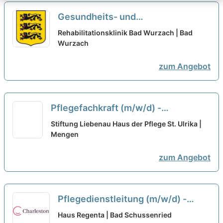
Gesundheits- und
Krankenpfleger:in / Pflegefachkraft
Rehabilitationsklinik Bad Wurzach | Bad
(m/w/d) - Sie sind bei uns gefragt!
Wurzach
neu
zum Angebot
Pflegefachkraft (m/w/d) -
Zusammen einfach gut pflegen!
neu
Stiftung Liebenau Haus der Pflege St. Ulrika |
Mengen
zum Angebot
Pflegedienstleitung (m/w/d) -
Komm in unser Team!
neu
Haus Regenta | Bad Schussenried