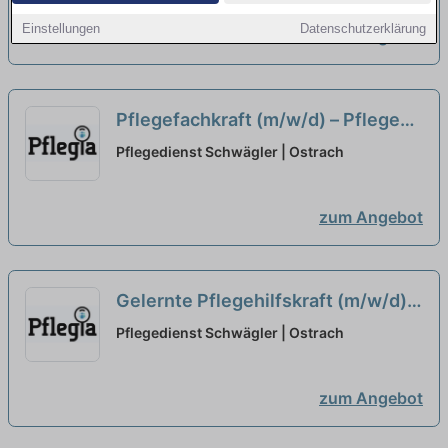
Einstellungen
Datenschutzerklärung
zum Angebot
Pflegefachkraft (m/w/d) – Pflegen,
begleiten, beraten!
neu
Pflegedienst Schwägler | Ostrach
zum Angebot
Gelernte Pflegehilfskraft (m/w/d) –
Pflegen, begleiten, beraten!
neu
Pflegedienst Schwägler | Ostrach
zum Angebot