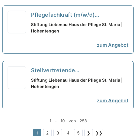
Pflegefachkraft (m/w/d)
überwiegend für den Nachtdienst -
Stiftung Liebenau Haus der Pflege St. Maria |
Traumjob gesucht?
Hohentengen
neu
zum Angebot
Stellvertretende
Pflegedienstleitung (m/w/d) - Bei
Stiftung Liebenau Haus der Pflege St. Maria |
uns startet Ihre Karriere!
Hohentengen
neu
zum Angebot
1 - 10 von 258
1
2
3
4
5
❯
❯❯