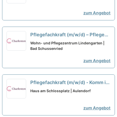
zum Angebot
Pflegefachkraft (m/w/d) – Pflege
von besonderer Güte!
neu
Wohn- und Pflegezentrum Lindengarten |
Bad Schussenried
zum Angebot
Pflegefachkraft (m/w/d) - Komm in
unser Team!
neu
Haus am Schlossplatz | Aulendorf
zum Angebot