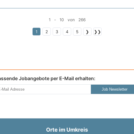
1 - 10 von 266
1
2
3
4
5
❯
❯❯
assende Jobangebote per E-Mail erhalten:
Job Newsletter
Orte im Umkreis