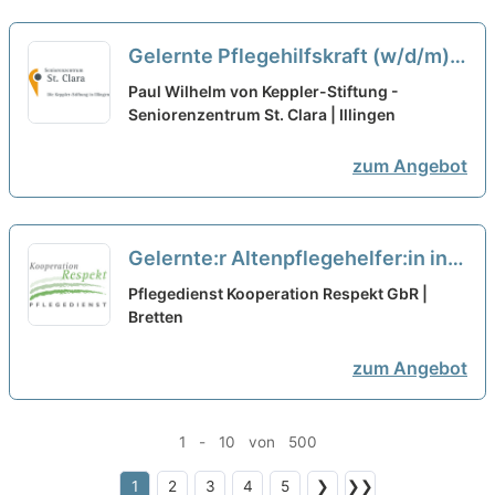
Gelernte Pflegehilfskraft (w/d/m)
in Teilzeit (80%) - Komm in unser
Paul Wilhelm von Keppler-Stiftung -
motiviertes Team, wenn Du Dein
Seniorenzentrum St. Clara | Illingen
Herz am rechten Fleck hast!
neu
zum Angebot
Gelernte:r Altenpflegehelfer:in in
Teilzeit (20h) (m/w/d) – Wir suchen
Pflegedienst Kooperation Respekt GbR |
Zuwachs in unserem Team!
Bretten
neu
zum Angebot
1 - 10 von 500
1
2
3
4
5
❯
❯❯