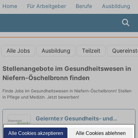
Home
Für Arbeitgeber
Berufe
Ausbildung
Alle Jobs
Ausbildung
Teilzeit
Quereinst
Stellenangebote im Gesundheitswesen in
Niefern-Öschelbronn finden
Finde Jobs im Gesundheitswesen in Niefern-Öschelbronn! Stellen
in Pflege und Medizin. Jetzt bewerben!
Gelernte:r Gesundheits- und
Krankenpfleger:in in Teilzeit (20h)
Pflegedienst Kooperation Respekt GbR |
Alle Cookies akzeptieren
Alle Cookies ablehnen
(m/w/d) – Wir suchen Zuwachs in
Bretten