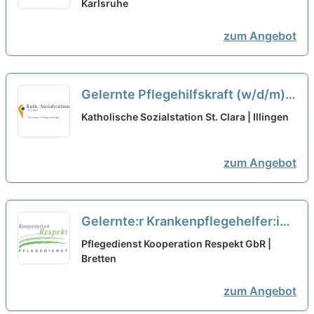
Werden Sie Teil unseres Teams!
Karlsruhe
neu
zum Angebot
Gelernte Pflegehilfskraft (w/d/m)
in Teilzeit (75%) - Hier macht
Katholische Sozialstation St. Clara | Illingen
Arbeiten Spaß!
neu
zum Angebot
Gelernte:r Krankenpflegehelfer:in
in Teilzeit (20h) (m/w/d) – Wir
Pflegedienst Kooperation Respekt GbR |
suchen Zuwachs in unserem Team!
Bretten
neu
zum Angebot