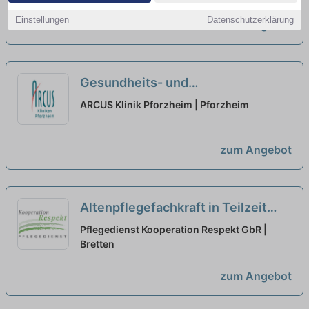
unserem Team!
neu
Einstellungen
Datenschutzerklärung
zum Angebot
Gesundheits- und
Krankenpflegekraft (m/w/d) für die
ARCUS Klinik Pforzheim | Pforzheim
Anästhesie und den Aufwachraum
- Werden Sie Teil unseres Teams!
zum Angebot
neu
Altenpflegefachkraft in Teilzeit
(20h) (m/w/d) – Wir suchen
Pflegedienst Kooperation Respekt GbR |
Zuwachs in unserem Team!
Bretten
neu
zum Angebot