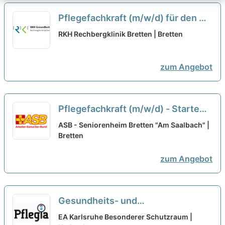
Pflegefachkraft (m/w/d) für den OP
– Attraktive Arbeitszeiten bei Ihrem
RKH Rechbergklinik Bretten | Bretten
neuen Arbeitgeber!
neu
zum Angebot
Pflegefachkraft (m/w/d) - Starte
mit uns in eine gemeinsame
ASB - Seniorenheim Bretten "Am Saalbach" |
Zukunft!
Bretten
neu
zum Angebot
Gesundheits- und
Krankenpfleger:in (m/w/d) –
EA Karlsruhe Besonderer Schutzraum |