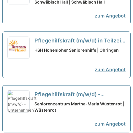
Hier macht Arbeiten Spaß!
Schwäbisch Hall | Schwäbisch Hall
neu
zum Angebot
Pflegehilfskraft (m/w/d) in Teilzeit
- Sichere Dir jetzt Deinen
HSH Hohenloher Seniorenhilfe | Öhringen
Arbeitsplatz in einem herzlichen
Team!
neu
zum Angebot
Pflegehilfskraft (m/w/d) -
Unternehmen "Menschlichkeit"
neu
Seniorenzentrum Martha-Maria Wüstenrot |
Wüstenrot
zum Angebot