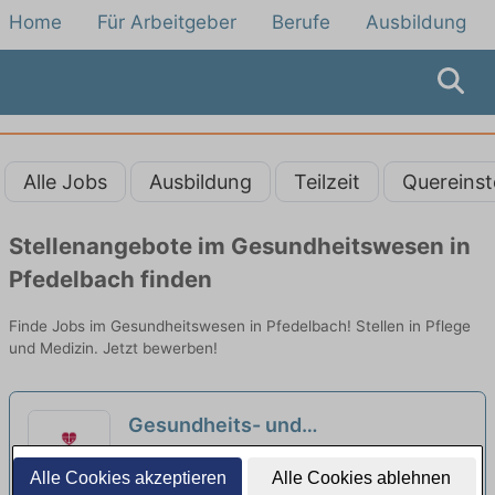
Home
Für Arbeitgeber
Berufe
Ausbildung
Alle Jobs
Ausbildung
Teilzeit
Quereinst
Stellenangebote im Gesundheitswesen in
Pfedelbach finden
Finde Jobs im Gesundheitswesen in Pfedelbach! Stellen in Pflege
und Medizin. Jetzt bewerben!
Gesundheits- und
Krankenpfleger:in (m/w/d) -
Seniorenzentrum Martha-Maria Wüstenrot |
Alle Cookies akzeptieren
Alle Cookies ablehnen
Unternehmen "Menschlichkeit"
Wüstenrot
neu