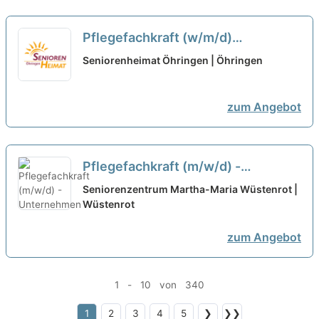
Pflegefachkraft (w/m/d)
50%-100% - Verstärken Sie unser
Seniorenheimat Öhringen | Öhringen
hochmotiviertes Team!
neu
zum Angebot
Pflegefachkraft (m/w/d) -
Unternehmen "Menschlichkeit"
neu
Seniorenzentrum Martha-Maria Wüstenrot |
Wüstenrot
zum Angebot
1 - 10 von 340
1
2
3
4
5
❯
❯❯