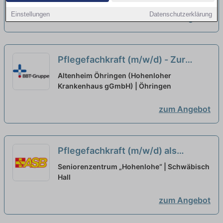
Einstellungen
Datenschutzerklärung
zum Angebot
Pflegefachkraft (m/w/d) - Zur
Verstärkung unseres Teams
Altenheim Öhringen (Hohenloher
suchen wir Sie!
Krankenhaus gGmbH) | Öhringen
neu
zum Angebot
Pflegefachkraft (m/w/d) als
Dauernachtwache - Traumjob
Seniorenzentrum „Hohenlohe“ | Schwäbisch
gesucht?
Hall
neu
zum Angebot