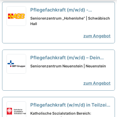
Pflegefachkraft (m/w/d) -
Traumjob gesucht?
neu
Seniorenzentrum „Hohenlohe“ | Schwäbisch
Hall
zum Angebot
Pflegefachkraft (m/w/d) – Dein
Arbeitsplatz in einer familiären
Seniorenzentrum Neuenstein | Neuenstein
Arbeitsatmosphäre!
neu
zum Angebot
Pflegefachkraft (w/m/d) in Teilzeit
oder geringfügiger Beschäftigung -
Katholische Sozialstation Bereich: