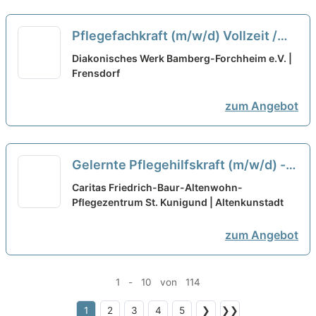
Pflegefachkraft (m/w/d) Vollzeit /
Teilzeit
neu
Diakonisches Werk Bamberg-Forchheim e.V. |
Frensdorf
zum Angebot
Gelernte Pflegehilfskraft (m/w/d) -
Werden Sie Teil unseres Teams!
neu
Caritas Friedrich-Baur-Altenwohn-
Pflegezentrum St. Kunigund | Altenkunstadt
zum Angebot
1 - 10 von 114
1
2
3
4
5
❯
❯❯