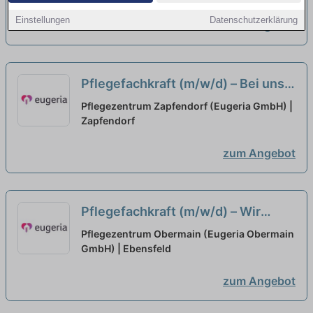
Einstellungen
Datenschutzerklärung
zum Angebot
Pflegefachkraft (m/w/d) – Bei uns
startet Ihre Karriere!
neu
Pflegezentrum Zapfendorf (Eugeria GmbH) |
Zapfendorf
zum Angebot
Pflegefachkraft (m/w/d) – Wir
suchen Zuwachs in unserem Team!
Pflegezentrum Obermain (Eugeria Obermain
GmbH) | Ebensfeld
neu
zum Angebot