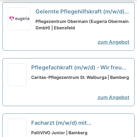
Gelernte Pflegehilfskraft (m/w/d) -
Hier können Sie durchstarten!
neu
Pflegezentrum Obermain (Eugeria Obermain
GmbH) | Ebensfeld
zum Angebot
Pflegefachkraft (m/w/d) - Wir freuen
uns auf Ihre Unterstützung!
neu
Caritas-Pflegezentrum St. Walburga | Bamberg
zum Angebot
Facharzt (m/w/d) mit
Zusatzbezeichnung Palliativmedizin
PalliVIVO Junior | Bamberg