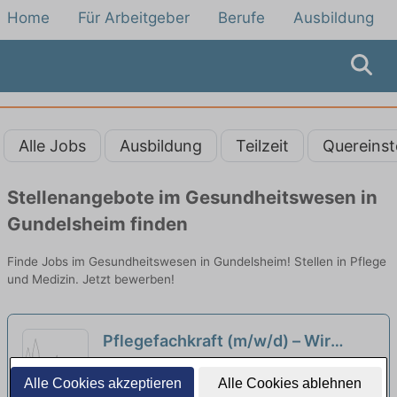
Home
Für Arbeitgeber
Berufe
Ausbildung
Alle Jobs
Ausbildung
Teilzeit
Quereinst
Stellenangebote im Gesundheitswesen in
Gundelsheim finden
Finde Jobs im Gesundheitswesen in Gundelsheim! Stellen in Pflege
und Medizin. Jetzt bewerben!
Pflegefachkraft (m/w/d) – Wir
haben den passenden Job für Sie!
Caritas-Seniorenzentrum St. Kilian |
Alle Cookies akzeptieren
Alle Cookies ablehnen
Hallstadt
neu