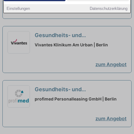
hin!
neu
Einstellungen
Datenschutzerklärung
zum Angebot
Gesundheits- und
Krankenpfleger:in (w/m/d) für
Vivantes Klinikum Am Urban | Berlin
Anästhesie - Hier gehörst Du hin!
neu
zum Angebot
Gesundheits- und
Krankenpfleger:in (m/w/d) mit ITS-
profimed Personalleasing GmbH | Berlin
/ Anästhesieerfahrung - Wir leben
nach dem Motto: Von Profis für
zum Angebot
Profis!
neu