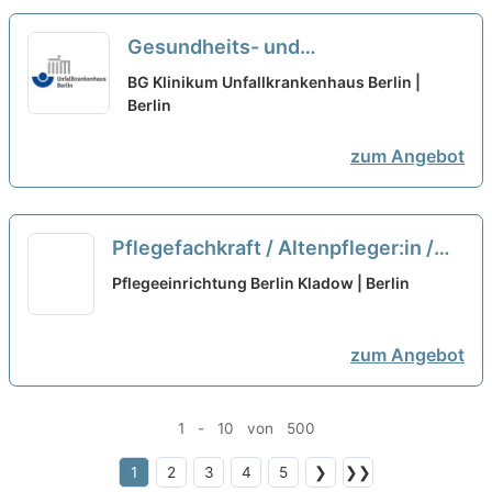
Gesundheits- und
Krankenpfleger:in (m/w/d)
BG Klinikum Unfallkrankenhaus Berlin |
Intensivstation - Ein guter
Berlin
Zusammenhalt!
neu
zum Angebot
Pflegefachkraft / Altenpfleger:in /
Gesundheits- und Krankenpfleger:in
Pflegeeinrichtung Berlin Kladow | Berlin
(w/m/d) - Werde Teil unseres
Teams!
neu
zum Angebot
1 - 10 von 500
1
2
3
4
5
❯
❯❯