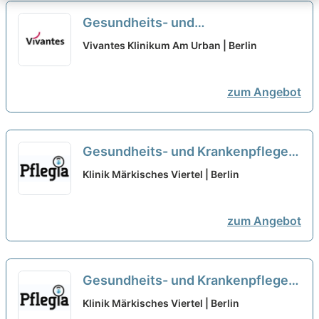
Gesundheits- und
Krankenpfleger:in (w/m/d) für den
Vivantes Klinikum Am Urban | Berlin
OP - Hier gehörst Du hin!
neu
zum Angebot
Gesundheits- und Krankenpfleger
(m|w|d)
neu
Klinik Märkisches Viertel | Berlin
zum Angebot
Gesundheits- und Krankenpfleger
(m|w|d) vorzugsweise an
Klinik Märkisches Viertel | Berlin
Wochenenden