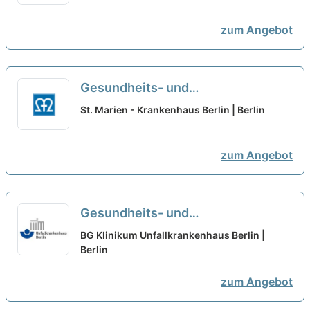
neu
zum Angebot
Gesundheits- und
Krankenpfleger:in (m/w/d) im
St. Marien - Krankenhaus Berlin | Berlin
Funktionsbereich Endoskopie - Wir
sichern heute Ihre Zukunft!
neu
zum Angebot
Gesundheits- und
Krankenpflegehelfer:in (m/w/d) -
BG Klinikum Unfallkrankenhaus Berlin |
Ein guter Zusammenhalt!
Berlin
neu
zum Angebot