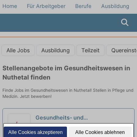
Home
Für Arbeitgeber
Berufe
Ausbildung
Alle Jobs
Ausbildung
Teilzeit
Quereinst
Stellenangebote im Gesundheitswesen in
Nuthetal finden
Finde Jobs im Gesundheitswesen in Nuthetal! Stellen in Pflege und
Medizin. Jetzt bewerben!
Gesundheits- und
Krankenpfleger:in (w/m/d) für die
Vivantes Klinikum Am Urban | Berlin
Alle Cookies akzeptieren
Alle Cookies ablehnen
Intensivmedizin - Hier gehörst Du