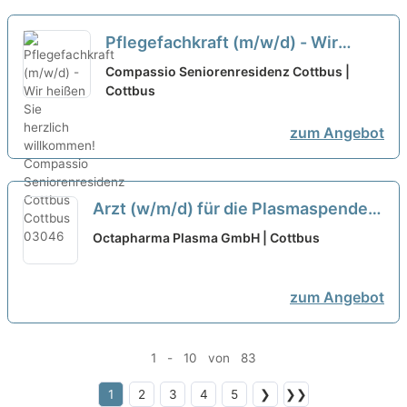
Pflegefachkraft (m/w/d) - Wir
heißen Sie herzlich willkommen!
Compassio Seniorenresidenz Cottbus |
Cottbus
neu
zum Angebot
Arzt (w/m/d) für die Plasmaspende
neu
Octapharma Plasma GmbH | Cottbus
zum Angebot
1 - 10 von 83
1
2
3
4
5
❯
❯❯