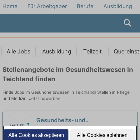
Home
Für Arbeitgeber
Berufe
Ausbildung
Alle Jobs
Ausbildung
Teilzeit
Quereinst
Stellenangebote im Gesundheitswesen in
Teichland finden
Finde Jobs im Gesundheitswesen in Teichland! Stellen in Pflege
und Medizin. Jetzt bewerben!
Gesundheits- und
Krankenpfleger:in (w/m/d) - Zur
Lausitz Klinik Forst | Forst (Lausitz)
Alle Cookies akzeptieren
Alle Cookies ablehnen
Verstärkung unseres Teams