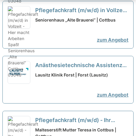
Pflegefachkraft (m/w/d) in Vollzeit
- Hier macht Arbeiten Spaß!
neu
Seniorenhaus „Alte Brauerei“ | Cottbus
zum Angebot
Anästhesietechnische Assistenz
(w/m/d) - Zur Verstärkung unseres
Lausitz Klinik Forst | Forst (Lausitz)
Teams suchen wir Sie!
neu
zum Angebot
Pflegefachkraft (m/w/d) - Ihr
Arbeitsplatz in einer familiären
Malteserstift Mutter Teresa in Cottbus |