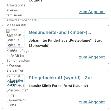
Arbeitsatmosphäre!
Cottbus
neu
zum Angebot
Gesundheits-und (Kinder-)
Krankenpfleger:in (m/w/d) im
Johanniter Kinderhaus „Pusteblume“ | Burg
Schichtsystem - Werden Sie ein
(Spreewald)
Teil von uns!
neu
zum Angebot
Pflegefachkraft (w/m/d) - Zur
Verstärkung unseres Teams
Lausitz Klinik Forst | Forst (Lausitz)
suchen wir Sie!
neu
zum Angebot