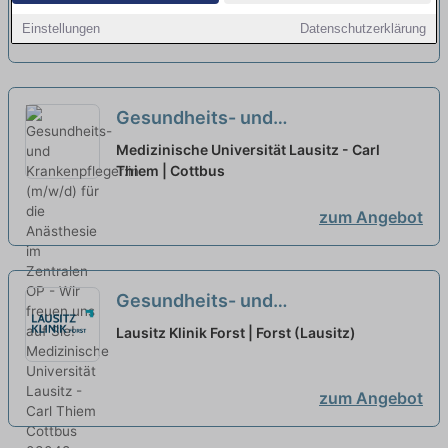
suchen wir Sie!
neu
Einstellungen
Datenschutzerklärung
zum Angebot
Gesundheits- und
Krankenpfleger:in (m/w/d) für die
Medizinische Universität Lausitz - Carl
Anästhesie im Zentralen OP - Wir
Thiem | Cottbus
freuen uns auf Sie!
neu
zum Angebot
Gesundheits- und
Krankenpflegehelfer:in (w/m/d) -
Lausitz Klinik Forst | Forst (Lausitz)
Zur Verstärkung unseres Teams
suchen wir Sie!
neu
zum Angebot