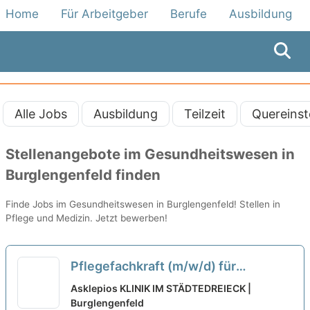
Home
Für Arbeitgeber
Berufe
Ausbildung
Alle Jobs
Ausbildung
Teilzeit
Quereinst
Stellenangebote im Gesundheitswesen in
Burglengenfeld finden
Finde Jobs im Gesundheitswesen in Burglengenfeld! Stellen in
Pflege und Medizin. Jetzt bewerben!
Pflegefachkraft (m/w/d) für
Interdisziplinäre Intensivstation -
Asklepios KLINIK IM STÄDTEDREIECK |
Gemeinsam sind wir stark!
Burglengenfeld
neu