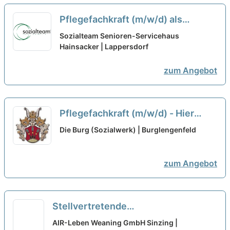
Pflegefachkraft (m/w/d) als
Dauernachtwache – Zur
Sozialteam Senioren-Servicehaus
Verstärkung unseres Teams
Hainsacker | Lappersdorf
suchen wir Sie!
neu
zum Angebot
Pflegefachkraft (m/w/d) - Hier
startet Deine Zukunft!
neu
Die Burg (Sozialwerk) | Burglengenfeld
zum Angebot
Stellvertretende
Pflegedienstleitung (m/w/d) in
AIR-Leben Weaning GmbH Sinzing |