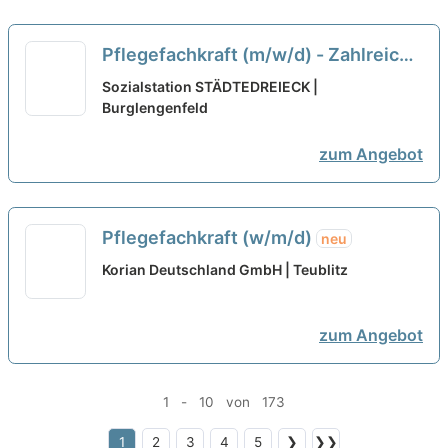
Pflegefachkraft (m/w/d) - Zahlreiche
Vorteile warten auf Dich!
neu
Sozialstation STÄDTEDREIECK |
Burglengenfeld
zum Angebot
Pflegefachkraft (w/m/d)
neu
Korian Deutschland GmbH | Teublitz
zum Angebot
1 - 10 von 173
1
2
3
4
5
❯
❯❯