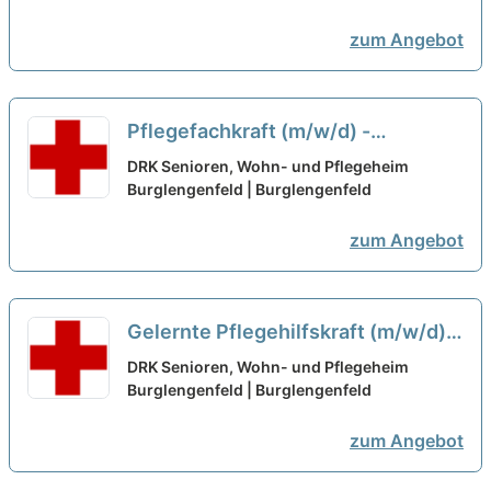
zum Angebot
Pflegefachkraft (m/w/d) -
Profitiere von einem neuen
DRK Senioren, Wohn- und Pflegeheim
modernen Haus!
Burglengenfeld | Burglengenfeld
neu
zum Angebot
Gelernte Pflegehilfskraft (m/w/d) -
Profitiere von einem neuen
DRK Senioren, Wohn- und Pflegeheim
modernen Haus!
Burglengenfeld | Burglengenfeld
neu
zum Angebot