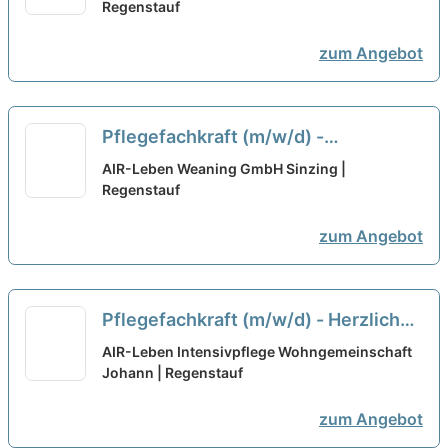
Sinzig – Gestalte mit uns gemeinsam
Regenstauf
die Zukunft!
neu
zum Angebot
Pflegefachkraft (m/w/d) -
Zusammen einfach gut pflegen!
neu
AIR-Leben Weaning GmbH Sinzing |
Regenstauf
zum Angebot
Pflegefachkraft (m/w/d) - Herzlich
willkommen!
neu
AIR-Leben Intensivpflege Wohngemeinschaft
Johann | Regenstauf
zum Angebot